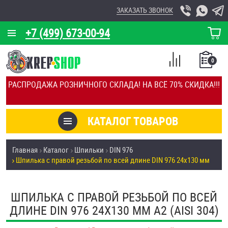
ЗАКАЗАТЬ ЗВОНОК
+7 (499) 673-00-94
КОРЗИНА
О КОМПАНИИ
0
СПИСОК
КАЛЬКУЛЯТОР
СРАВНЕНИЕ
РАСПРОДАЖА РОЗНИЧНОГО СКЛАДА! НА ВСЁ 70% СКИДКА!!!
ПОКУПОК
ОТЗЫВЫ
КАТАЛОГ ТОВАРОВ
КЛИЕНТЫ
Товары со скидкой
Главная
Каталог
Шпильки
DIN 976
УСЛУГИ
Шпилька с правой резьбой по всей длине DIN 976 24х130 мм
Анкеры
СКИДКИ
Антивандальный крепёж, инструмент
ШПИЛЬКА С ПРАВОЙ РЕЗЬБОЙ ПО ВСЕЙ
ОПТ
ДЛИНЕ DIN 976 24Х130 ММ А2 (AISI 304)
ПОКУПАТЕЛЯМ
Болты и винты