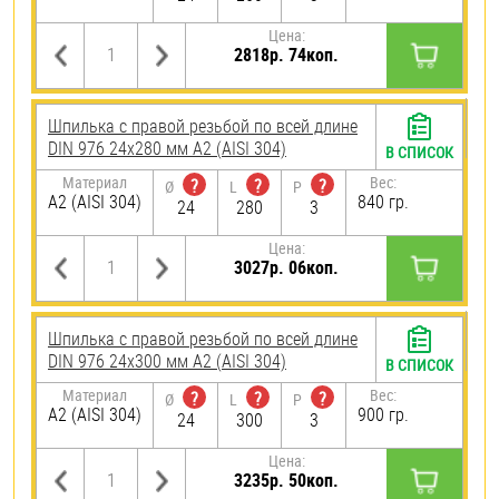
Цена:
2818р. 74коп.
Шпилька с правой резьбой по всей длине
DIN 976 24х280 мм А2 (AISI 304)
В СПИСОК
Материал
Вес:
?
?
?
Ø
L
P
А2 (AISI 304)
840 гр.
24
280
3
Цена:
3027р. 06коп.
Шпилька с правой резьбой по всей длине
DIN 976 24х300 мм А2 (AISI 304)
В СПИСОК
Материал
Вес:
?
?
?
Ø
L
P
А2 (AISI 304)
900 гр.
24
300
3
Цена:
3235р. 50коп.