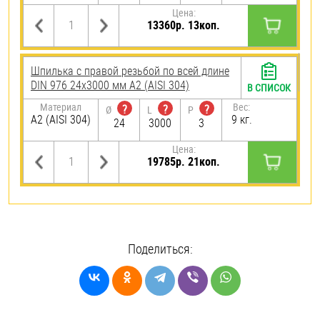
Цена:
13360р. 13коп.
Шпилька с правой резьбой по всей длине
DIN 976 24х3000 мм А2 (AISI 304)
В СПИСОК
Материал
Вес:
?
?
?
Ø
L
P
А2 (AISI 304)
9 кг.
24
3000
3
Цена:
19785р. 21коп.
Поделиться: