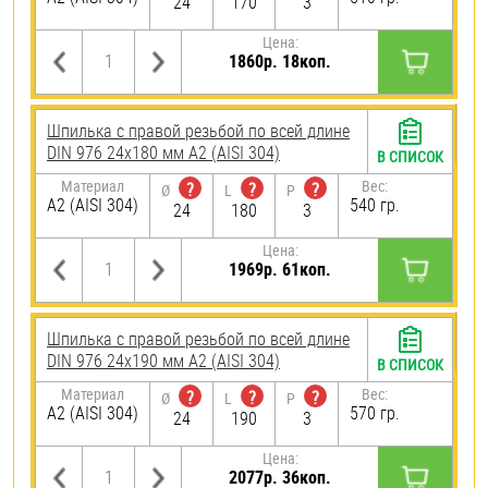
24
170
3
Цена:
1860р. 18коп.
Шпилька с правой резьбой по всей длине
DIN 976 24х180 мм А2 (AISI 304)
В СПИСОК
Материал
Вес:
?
?
?
Ø
L
P
А2 (AISI 304)
540 гр.
24
180
3
Цена:
1969р. 61коп.
Шпилька с правой резьбой по всей длине
DIN 976 24х190 мм А2 (AISI 304)
В СПИСОК
Материал
Вес:
?
?
?
Ø
L
P
А2 (AISI 304)
570 гр.
24
190
3
Цена:
2077р. 36коп.