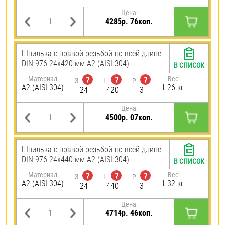
Цена:
4285р. 76коп.
Шпилька с правой резьбой по всей длине
DIN 976 24х420 мм А2 (AISI 304)
В СПИСОК
Материал
Вес:
?
?
?
Ø
L
P
А2 (AISI 304)
1.26 кг.
24
420
3
Цена:
4500р. 07коп.
Шпилька с правой резьбой по всей длине
DIN 976 24х440 мм А2 (AISI 304)
В СПИСОК
Материал
Вес:
?
?
?
Ø
L
P
А2 (AISI 304)
1.32 кг.
24
440
3
Цена:
4714р. 46коп.