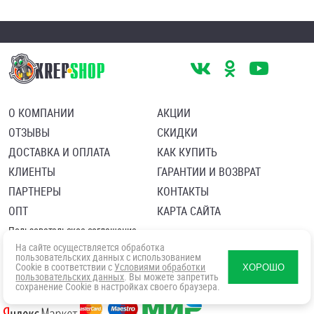
О КОМПАНИИ
АКЦИИ
ОТЗЫВЫ
СКИДКИ
ДОСТАВКА И ОПЛАТА
КАК КУПИТЬ
КЛИЕНТЫ
ГАРАНТИИ И ВОЗВРАТ
ПАРТНЕРЫ
КОНТАКТЫ
ОПТ
КАРТА САЙТА
Пользовательское соглашение
Политика в отношении обработки персональных данных
На сайте осуществляется обработка
Согласие посетителя сайта на обработку персональных данны
пользовательских данных с использованием
Cookie в соответствии с
Условиями обработки
ХОРОШО
пользовательских данных
. Вы можете запретить
сохранение Cookie в настройках своего браузера.