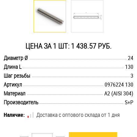
Оснастка и аксессуары для яхт
Пробки
ЦЕНА ЗА 1 ШТ: 1 438.57 РУБ.
Саморезы и шурупы
.............................................................................................................
Диаметр Ø
24
.............................................................................................................
Длина L
130
Стопорные кольца
.............................................................................................................
Шаг резьбы
3
.............................................................................................................
Артикул
0976224 130
Такелаж
.............................................................................................................
Материал
А2 (AISI 304)
.............................................................................................................
Производитель
S+P
Хомуты
Наличие:
Доставка с оптового склада от 1 дня
Шайбы
Шпильки