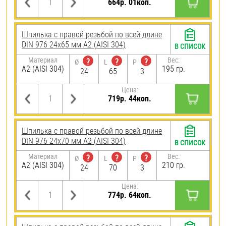
664р. 01коп.
Шпилька с правой резьбой по всей длине
DIN 976 24х65 мм А2 (AISI 304)
В СПИСОК
Материал
Вес:
?
?
?
Ø
L
P
А2 (AISI 304)
195 гр.
24
65
3
Цена:
719р. 44коп.
Шпилька с правой резьбой по всей длине
DIN 976 24х70 мм А2 (AISI 304)
В СПИСОК
Материал
Вес:
?
?
?
Ø
L
P
А2 (AISI 304)
210 гр.
24
70
3
Цена:
774р. 64коп.