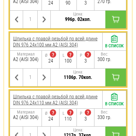
А2 (AISI 304)
270 гр.
24
90
3
Цена:
996р. 02коп.
Шпилька с правой резьбой по всей длине
DIN 976 24х100 мм А2 (AISI 304)
В СПИСОК
Материал
Вес:
?
?
?
Ø
L
P
А2 (AISI 304)
300 гр.
24
100
3
Цена:
1106р. 70коп.
Шпилька с правой резьбой по всей длине
DIN 976 24х110 мм А2 (AISI 304)
В СПИСОК
Материал
Вес:
?
?
?
Ø
L
P
А2 (AISI 304)
330 гр.
24
110
3
Цена:
1217р. 37коп.