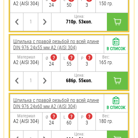
А2 (AISI 304)
150 гр.
24
50
3
Цена:
710р. 53коп.
Шпилька с правой резьбой по всей длине
DIN 976 24х55 мм А2 (AISI 304)
В СПИСОК
Материал
Вес:
?
?
?
Ø
L
P
А2 (AISI 304)
165 гр.
24
55
3
Цена:
686р. 55коп.
Шпилька с правой резьбой по всей длине
DIN 976 24х60 мм А2 (AISI 304)
В СПИСОК
Материал
Вес:
?
?
?
Ø
L
P
А2 (AISI 304)
180 гр.
24
60
3
Цена: