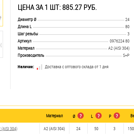
ЦЕНА ЗА 1 ШТ: 885.27 РУБ.
.................................................................................................................................
Диаметр Ø
24
.................................................................................................................................
Длина L
80
.................................................................................................................................
Шаг резьбы
3
.................................................................................................................................
Артикул
0976224 80
.................................................................................................................................
Материал
А2 (AISI 304)
.................................................................................................................................
Производитель
S+P
Наличие:
Доставка с оптового склада от 1 дня
Материал
?
?
?
В
Ø
L
P
(AISI 304)
А2 (AISI 304)
24
50
3
150