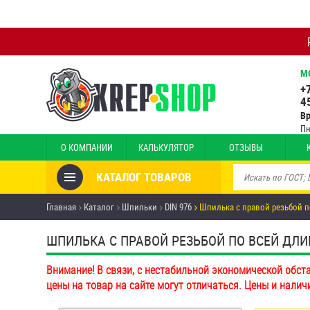
М
+
4
В
Пн
О КОМПАНИИ
КАЛЬКУЛЯТОР
ОТЗЫВЫ
КАТАЛОГ ТОВАРОВ
Товары со скидкой
Главная
Каталог
Шпильки
DIN 976
Шпилька с правой резьбой п
Анкеры
ШПИЛЬКА С ПРАВОЙ РЕЗЬБОЙ ПО ВСЕЙ ДЛИНЕ 
Антивандальный крепёж,
Внимание! В связи, с нестабильной экономической обст
инструмент
цены на товар на сайте могут отличаться. Цены и налич
Болты и винты