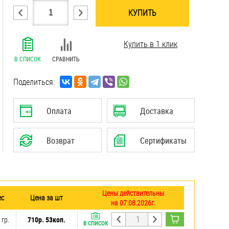
КУПИТЬ
.......................................................................
Купить в 1 клик
.......................................................................
.......................................................................
В СПИСОК
СРАВНИТЬ
.......................................................................
.......................................................................
Поделиться:
.......................................................................
Оплата
Доставка
Возврат
Сертификаты
Цены действительны
ес
Цена за шт
на 07.08.2026г.
 гр.
710р. 53коп.
В СПИСОК