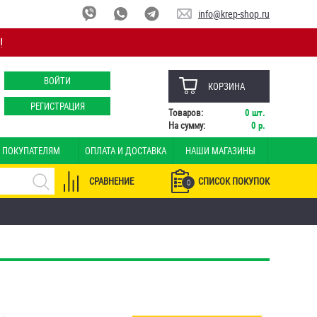
info@krep-shop.ru
!
ВОЙТИ
КОРЗИНА
РЕГИСТРАЦИЯ
Товаров:
0
шт.
На сумму:
0
р.
ПОКУПАТЕЛЯМ
ОПЛАТА И ДОСТАВКА
НАШИ МАГАЗИНЫ
СРАВНЕНИЕ
СПИСОК ПОКУПОК
0