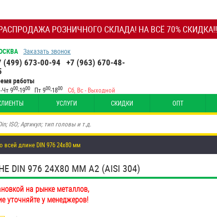
РАСПРОДАЖА РОЗНИЧНОГО СКЛАДА! НА ВСЁ 70% СКИДКА!!
ОСКВА
Заказать звонок
7 (499) 673-00-94
+7 (963) 670-48-
5
ремя работы
00
00
00
00
-Чт 9
-19
Пт 9
-18
Сб, Вс - Выходной
КЛИЕНТЫ
УСЛУГИ
СКИДКИ
ОПТ
о всей длине DIN 976 24х80 мм
DIN 976 24Х80 ММ А2 (AISI 304)
ановкой на рынке металлов,
ие уточняйте у менеджеров!