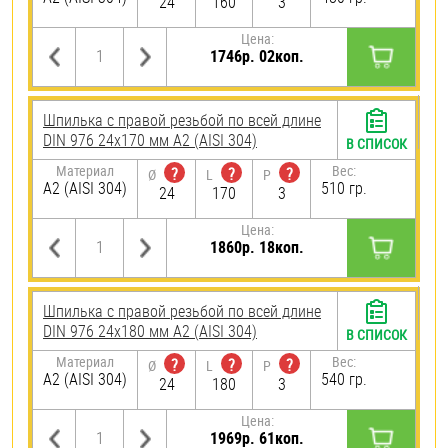
24
160
3
Цена:
1746р. 02коп.
Шпилька с правой резьбой по всей длине
DIN 976 24х170 мм А2 (AISI 304)
В СПИСОК
Материал
Вес:
?
?
?
Ø
L
P
А2 (AISI 304)
510 гр.
24
170
3
Цена:
1860р. 18коп.
Шпилька с правой резьбой по всей длине
DIN 976 24х180 мм А2 (AISI 304)
В СПИСОК
Материал
Вес:
?
?
?
Ø
L
P
А2 (AISI 304)
540 гр.
24
180
3
Цена:
1969р. 61коп.