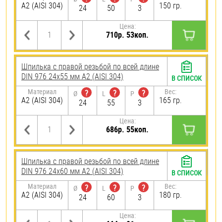
А2 (AISI 304)
150 гр.
24
50
3
Цена:
710р. 53коп.
Шпилька с правой резьбой по всей длине
DIN 976 24х55 мм А2 (AISI 304)
В СПИСОК
Материал
Вес:
?
?
?
Ø
L
P
А2 (AISI 304)
165 гр.
24
55
3
Цена:
686р. 55коп.
Шпилька с правой резьбой по всей длине
DIN 976 24х60 мм А2 (AISI 304)
В СПИСОК
Материал
Вес:
?
?
?
Ø
L
P
А2 (AISI 304)
180 гр.
24
60
3
Цена: