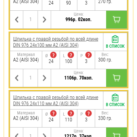
А2 (AISI 304)
270 гр.
24
90
3
Цена:
996р. 02коп.
Шпилька с правой резьбой по всей длине
DIN 976 24х100 мм А2 (AISI 304)
В СПИСОК
Материал
Вес:
?
?
?
Ø
L
P
А2 (AISI 304)
300 гр.
24
100
3
Цена:
1106р. 70коп.
Шпилька с правой резьбой по всей длине
DIN 976 24х110 мм А2 (AISI 304)
В СПИСОК
Материал
Вес:
?
?
?
Ø
L
P
А2 (AISI 304)
330 гр.
24
110
3
Цена:
1217р. 37коп.