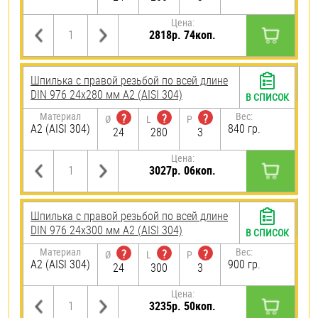
Цена:
2818р. 74коп.
Шпилька с правой резьбой по всей длине
DIN 976 24х280 мм А2 (AISI 304)
В СПИСОК
Материал
Вес:
?
?
?
Ø
L
P
А2 (AISI 304)
840 гр.
24
280
3
Цена:
3027р. 06коп.
Шпилька с правой резьбой по всей длине
DIN 976 24х300 мм А2 (AISI 304)
В СПИСОК
Материал
Вес:
?
?
?
Ø
L
P
А2 (AISI 304)
900 гр.
24
300
3
Цена:
3235р. 50коп.