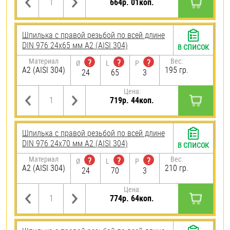
664р. 01коп.
Шпилька с правой резьбой по всей длине
DIN 976 24х65 мм А2 (AISI 304)
В СПИСОК
Материал
Вес:
?
?
?
Ø
L
P
А2 (AISI 304)
195 гр.
24
65
3
Цена:
719р. 44коп.
Шпилька с правой резьбой по всей длине
DIN 976 24х70 мм А2 (AISI 304)
В СПИСОК
Материал
Вес:
?
?
?
Ø
L
P
А2 (AISI 304)
210 гр.
24
70
3
Цена:
774р. 64коп.