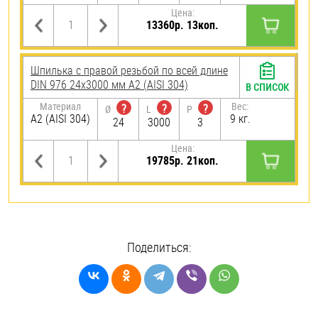
Цена:
13360р. 13коп.
Шпилька с правой резьбой по всей длине
DIN 976 24х3000 мм А2 (AISI 304)
В СПИСОК
Материал
Вес:
?
?
?
Ø
L
P
А2 (AISI 304)
9 кг.
24
3000
3
Цена:
19785р. 21коп.
Поделиться: