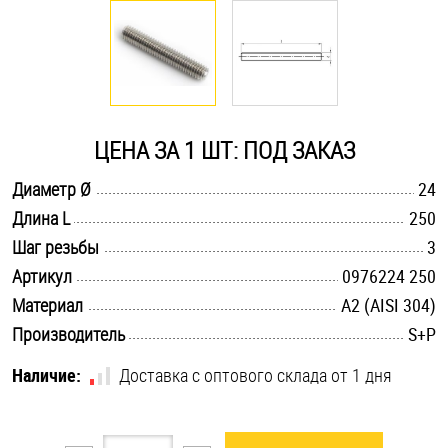
Оснастка и аксессуары для яхт
Пробки
ЦЕНА ЗА 1 ШТ: ПОД ЗАКАЗ
Саморезы и шурупы
.............................................................................................................
Диаметр Ø
24
.............................................................................................................
Длина L
250
Стопорные кольца
.............................................................................................................
Шаг резьбы
3
.............................................................................................................
Артикул
0976224 250
Такелаж
.............................................................................................................
Материал
А2 (AISI 304)
.............................................................................................................
Производитель
S+P
Хомуты
Наличие:
Доставка с оптового склада от 1 дня
Шайбы
Шпильки