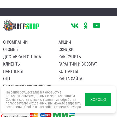
О КОМПАНИИ
АКЦИИ
ОТЗЫВЫ
СКИДКИ
ДОСТАВКА И ОПЛАТА
КАК КУПИТЬ
КЛИЕНТЫ
ГАРАНТИИ И ВОЗВРАТ
ПАРТНЕРЫ
КОНТАКТЫ
ОПТ
КАРТА САЙТА
Пользовательское соглашение
Политика в отношении обработки персональных данных
На сайте осуществляется обработка
Согласие посетителя сайта на обработку персональных данны
пользовательских данных с использованием
Cookie в соответствии с
Условиями обработки
ХОРОШО
пользовательских данных
. Вы можете запретить
сохранение Cookie в настройках своего браузера.