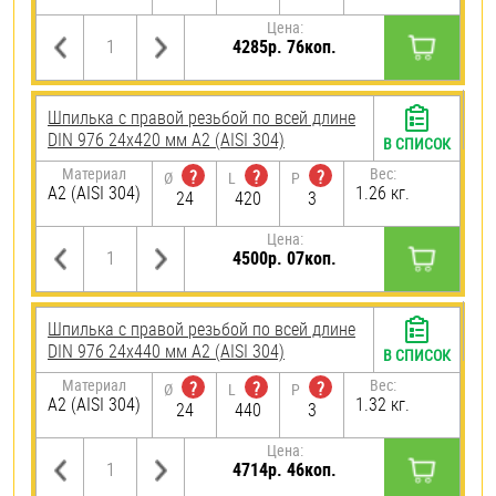
Цена:
4285р. 76коп.
Шпилька с правой резьбой по всей длине
DIN 976 24х420 мм А2 (AISI 304)
В СПИСОК
Материал
Вес:
?
?
?
Ø
L
P
А2 (AISI 304)
1.26 кг.
24
420
3
Цена:
4500р. 07коп.
Шпилька с правой резьбой по всей длине
DIN 976 24х440 мм А2 (AISI 304)
В СПИСОК
Материал
Вес:
?
?
?
Ø
L
P
А2 (AISI 304)
1.32 кг.
24
440
3
Цена:
4714р. 46коп.