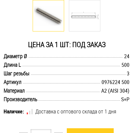
Оснастка и аксессуары для яхт
Пробки
ЦЕНА ЗА 1 ШТ: ПОД ЗАКАЗ
Саморезы и шурупы
.............................................................................................................
Диаметр Ø
24
.............................................................................................................
Длина L
500
Стопорные кольца
.............................................................................................................
Шаг резьбы
3
.............................................................................................................
Артикул
0976224 500
Такелаж
.............................................................................................................
Материал
А2 (AISI 304)
.............................................................................................................
Производитель
S+P
Хомуты
Наличие:
Доставка с оптового склада от 1 дня
Шайбы
Шпильки