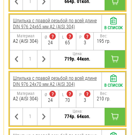
664р. 01коп.
Шпилька с правой резьбой по всей длине
DIN 976 24х65 мм А2 (AISI 304)
В СПИСОК
Материал
Вес:
?
?
?
Ø
L
P
А2 (AISI 304)
195 гр.
24
65
3
Цена:
719р. 44коп.
Шпилька с правой резьбой по всей длине
DIN 976 24х70 мм А2 (AISI 304)
В СПИСОК
Материал
Вес:
?
?
?
Ø
L
P
А2 (AISI 304)
210 гр.
24
70
3
Цена:
774р. 64коп.