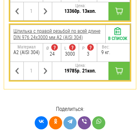
Цена:
13360р. 13коп.
Шпилька с правой резьбой по всей длине
DIN 976 24х3000 мм А2 (AISI 304)
В СПИСОК
Материал
Вес:
?
?
?
Ø
L
P
А2 (AISI 304)
9 кг.
24
3000
3
Цена:
19785р. 21коп.
Поделиться: