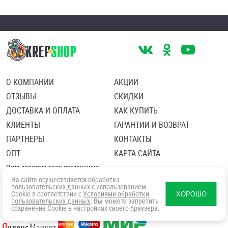
О КОМПАНИИ
АКЦИИ
ОТЗЫВЫ
СКИДКИ
ДОСТАВКА И ОПЛАТА
КАК КУПИТЬ
КЛИЕНТЫ
ГАРАНТИИ И ВОЗВРАТ
ПАРТНЕРЫ
КОНТАКТЫ
ОПТ
КАРТА САЙТА
Пользовательское соглашение
Политика в отношении обработки персональных данных
На сайте осуществляется обработка
Согласие посетителя сайта на обработку персональных данны
пользовательских данных с использованием
Cookie в соответствии с
Условиями обработки
ХОРОШО
пользовательских данных
. Вы можете запретить
сохранение Cookie в настройках своего браузера.