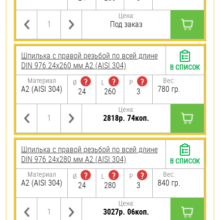
Цена:
Под заказ
Шпилька с правой резьбой по всей длине
DIN 976 24х260 мм А2 (AISI 304)
В СПИСОК
Материал
Вес:
?
?
?
Ø
L
P
А2 (AISI 304)
780 гр.
24
260
3
Цена:
2818р. 74коп.
Шпилька с правой резьбой по всей длине
DIN 976 24х280 мм А2 (AISI 304)
В СПИСОК
Материал
Вес:
?
?
?
Ø
L
P
А2 (AISI 304)
840 гр.
24
280
3
Цена:
3027р. 06коп.