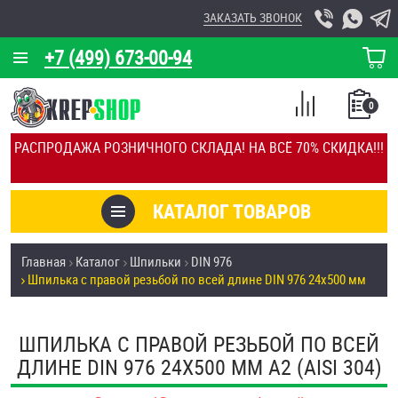
ЗАКАЗАТЬ ЗВОНОК
+7 (499) 673-00-94
КОРЗИНА
О КОМПАНИИ
0
СПИСОК
КАЛЬКУЛЯТОР
СРАВНЕНИЕ
РАСПРОДАЖА РОЗНИЧНОГО СКЛАДА! НА ВСЁ 70% СКИДКА!!!
ПОКУПОК
ОТЗЫВЫ
КАТАЛОГ ТОВАРОВ
КЛИЕНТЫ
Товары со скидкой
Главная
Каталог
Шпильки
DIN 976
УСЛУГИ
Шпилька с правой резьбой по всей длине DIN 976 24х500 мм
Анкеры
СКИДКИ
Антивандальный крепёж, инструмент
ШПИЛЬКА С ПРАВОЙ РЕЗЬБОЙ ПО ВСЕЙ
ОПТ
ДЛИНЕ DIN 976 24Х500 ММ А2 (AISI 304)
ПОКУПАТЕЛЯМ
Болты и винты