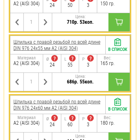
А2 (AISI 304)
150 гр.
24
50
3
Цена:
710р. 53коп.
Шпилька с правой резьбой по всей длине
DIN 976 24х55 мм А2 (AISI 304)
В СПИСОК
Материал
Вес:
?
?
?
Ø
L
P
А2 (AISI 304)
165 гр.
24
55
3
Цена:
686р. 55коп.
Шпилька с правой резьбой по всей длине
DIN 976 24х60 мм А2 (AISI 304)
В СПИСОК
Материал
Вес:
?
?
?
Ø
L
P
А2 (AISI 304)
180 гр.
24
60
3
Цена: