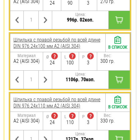
А2 (AISI 304)
270 гр.
24
90
3
Цена:
996р. 02коп.
Шпилька с правой резьбой по всей длине
DIN 976 24х100 мм А2 (AISI 304)
В СПИСОК
Материал
Вес:
?
?
?
Ø
L
P
А2 (AISI 304)
300 гр.
24
100
3
Цена:
1106р. 70коп.
Шпилька с правой резьбой по всей длине
DIN 976 24х110 мм А2 (AISI 304)
В СПИСОК
Материал
Вес:
?
?
?
Ø
L
P
А2 (AISI 304)
330 гр.
24
110
3
Цена:
1217р. 37коп.