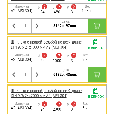
Материал
Вес:
?
?
?
Ø
L
P
А2 (AISI 304)
1.44 кг.
24
480
3
Цена:
5142р. 97коп.
Шпилька с правой резьбой по всей длине
DIN 976 24х1000 мм А2 (AISI 304)
В СПИСОК
Материал
Вес:
?
?
?
Ø
L
P
А2 (AISI 304)
3 кг.
24
1000
3
Цена:
6182р. 43коп.
Шпилька с правой резьбой по всей длине
DIN 976 24х2000 мм А2 (AISI 304)
В СПИСОК
Материал
Вес:
?
?
?
Ø
L
P
А2 (AISI 304)
6 кг.
24
2000
3