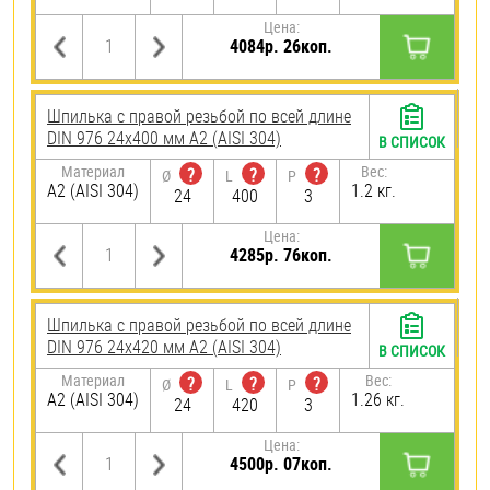
Цена:
4084р. 26коп.
Шпилька с правой резьбой по всей длине
DIN 976 24х400 мм А2 (AISI 304)
В СПИСОК
Материал
Вес:
?
?
?
Ø
L
P
А2 (AISI 304)
1.2 кг.
24
400
3
Цена:
4285р. 76коп.
Шпилька с правой резьбой по всей длине
DIN 976 24х420 мм А2 (AISI 304)
В СПИСОК
Материал
Вес:
?
?
?
Ø
L
P
А2 (AISI 304)
1.26 кг.
24
420
3
Цена:
4500р. 07коп.