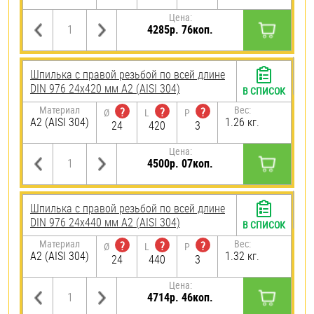
Цена:
4285р. 76коп.
Шпилька с правой резьбой по всей длине
DIN 976 24х420 мм А2 (AISI 304)
В СПИСОК
Материал
Вес:
?
?
?
Ø
L
P
А2 (AISI 304)
1.26 кг.
24
420
3
Цена:
4500р. 07коп.
Шпилька с правой резьбой по всей длине
DIN 976 24х440 мм А2 (AISI 304)
В СПИСОК
Материал
Вес:
?
?
?
Ø
L
P
А2 (AISI 304)
1.32 кг.
24
440
3
Цена:
4714р. 46коп.