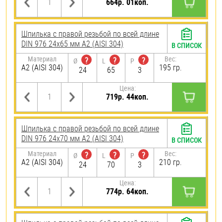
664р. 01коп.
Шпилька с правой резьбой по всей длине
DIN 976 24х65 мм А2 (AISI 304)
В СПИСОК
Материал
Вес:
?
?
?
Ø
L
P
А2 (AISI 304)
195 гр.
24
65
3
Цена:
719р. 44коп.
Шпилька с правой резьбой по всей длине
DIN 976 24х70 мм А2 (AISI 304)
В СПИСОК
Материал
Вес:
?
?
?
Ø
L
P
А2 (AISI 304)
210 гр.
24
70
3
Цена:
774р. 64коп.