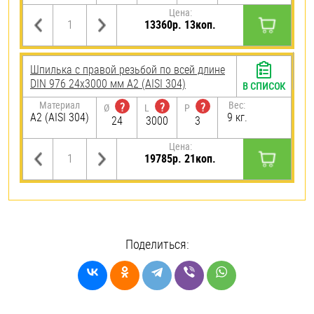
Цена:
13360р. 13коп.
Шпилька с правой резьбой по всей длине
DIN 976 24х3000 мм А2 (AISI 304)
В СПИСОК
Материал
Вес:
?
?
?
Ø
L
P
А2 (AISI 304)
9 кг.
24
3000
3
Цена:
19785р. 21коп.
Поделиться: