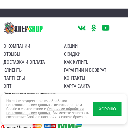
О КОМПАНИИ
АКЦИИ
ОТЗЫВЫ
СКИДКИ
ДОСТАВКА И ОПЛАТА
КАК КУПИТЬ
КЛИЕНТЫ
ГАРАНТИИ И ВОЗВРАТ
ПАРТНЕРЫ
КОНТАКТЫ
ОПТ
КАРТА САЙТА
Пользовательское соглашение
Политика в отношении обработки персональных данных
На сайте осуществляется обработка
Согласие посетителя сайта на обработку персональных данны
пользовательских данных с использованием
Cookie в соответствии с
Условиями обработки
ХОРОШО
пользовательских данных
. Вы можете запретить
сохранение Cookie в настройках своего браузера.