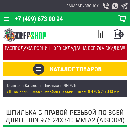
ЗАКАЗАТЬ ЗВОНОК
+7 (499) 673-00-94
КОРЗИНА
О КОМПАНИИ
0
СПИСОК
КАЛЬКУЛЯТОР
СРАВНЕНИЕ
РАСПРОДАЖА РОЗНИЧНОГО СКЛАДА! НА ВСЁ 70% СКИДКА!!!
ПОКУПОК
ОТЗЫВЫ
КАТАЛОГ ТОВАРОВ
КЛИЕНТЫ
Товары со скидкой
Главная
Каталог
Шпильки
DIN 976
УСЛУГИ
Шпилька с правой резьбой по всей длине DIN 976 24х340 мм
Анкеры
СКИДКИ
Антивандальный крепёж, инструмент
ШПИЛЬКА С ПРАВОЙ РЕЗЬБОЙ ПО ВСЕЙ
ОПТ
ДЛИНЕ DIN 976 24Х340 ММ А2 (AISI 304)
ПОКУПАТЕЛЯМ
Болты и винты