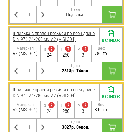
Цена:
Под заказ
Шпилька с правой резьбой по всей длине
DIN 976 24х260 мм А2 (AISI 304)
В СПИСОК
Материал
Вес:
?
?
?
Ø
L
P
А2 (AISI 304)
780 гр.
24
260
3
Цена:
2818р. 74коп.
Шпилька с правой резьбой по всей длине
DIN 976 24х280 мм А2 (AISI 304)
В СПИСОК
Материал
Вес:
?
?
?
Ø
L
P
А2 (AISI 304)
840 гр.
24
280
3
Цена:
3027р. 06коп.