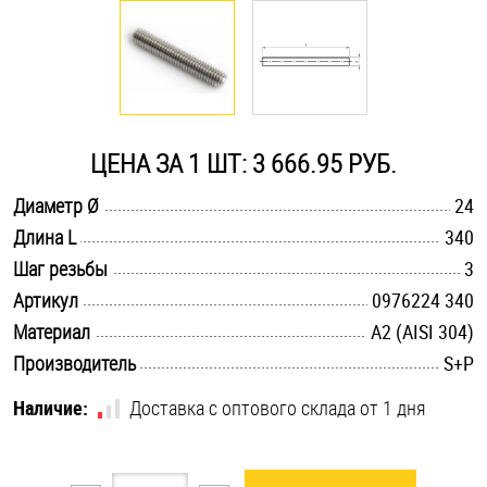
Оснастка и аксессуары для яхт
Пробки
ЦЕНА ЗА 1 ШТ: 3 666.95 РУБ.
Саморезы и шурупы
.............................................................................................................
Диаметр Ø
24
.............................................................................................................
Длина L
340
Стопорные кольца
.............................................................................................................
Шаг резьбы
3
.............................................................................................................
Артикул
0976224 340
Такелаж
.............................................................................................................
Материал
А2 (AISI 304)
.............................................................................................................
Производитель
S+P
Хомуты
Наличие:
Доставка с оптового склада от 1 дня
Шайбы
Шпильки