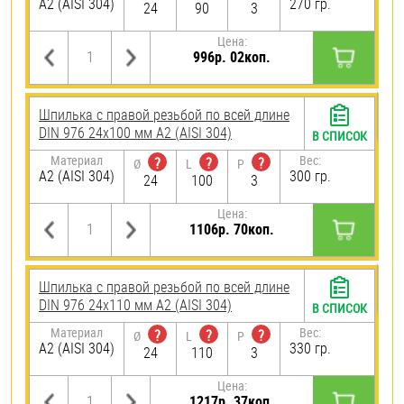
А2 (AISI 304)
270 гр.
24
90
3
Цена:
996р. 02коп.
Шпилька с правой резьбой по всей длине
DIN 976 24х100 мм А2 (AISI 304)
В СПИСОК
Материал
Вес:
?
?
?
Ø
L
P
А2 (AISI 304)
300 гр.
24
100
3
Цена:
1106р. 70коп.
Шпилька с правой резьбой по всей длине
DIN 976 24х110 мм А2 (AISI 304)
В СПИСОК
Материал
Вес:
?
?
?
Ø
L
P
А2 (AISI 304)
330 гр.
24
110
3
Цена:
1217р. 37коп.