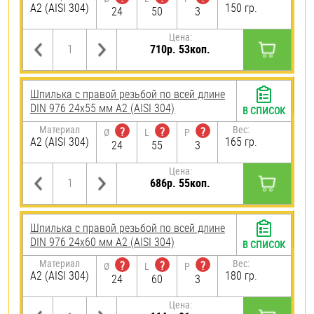
А2 (AISI 304)
150 гр.
24
50
3
Цена:
710р. 53коп.
Шпилька с правой резьбой по всей длине
DIN 976 24х55 мм А2 (AISI 304)
В СПИСОК
Материал
Вес:
?
?
?
Ø
L
P
А2 (AISI 304)
165 гр.
24
55
3
Цена:
686р. 55коп.
Шпилька с правой резьбой по всей длине
DIN 976 24х60 мм А2 (AISI 304)
В СПИСОК
Материал
Вес:
?
?
?
Ø
L
P
А2 (AISI 304)
180 гр.
24
60
3
Цена: