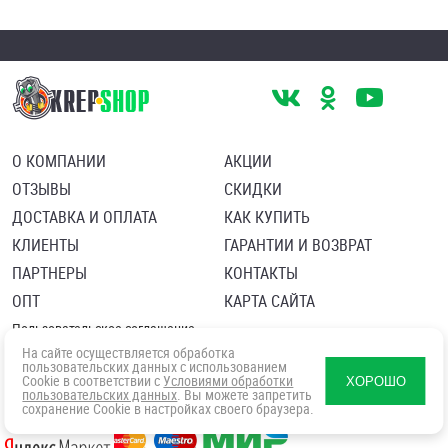
О КОМПАНИИ
АКЦИИ
ОТЗЫВЫ
СКИДКИ
ДОСТАВКА И ОПЛАТА
КАК КУПИТЬ
КЛИЕНТЫ
ГАРАНТИИ И ВОЗВРАТ
ПАРТНЕРЫ
КОНТАКТЫ
ОПТ
КАРТА САЙТА
Пользовательское соглашение
Политика в отношении обработки персональных данных
На сайте осуществляется обработка
Согласие посетителя сайта на обработку персональных данны
пользовательских данных с использованием
Cookie в соответствии с
Условиями обработки
ХОРОШО
пользовательских данных
. Вы можете запретить
сохранение Cookie в настройках своего браузера.