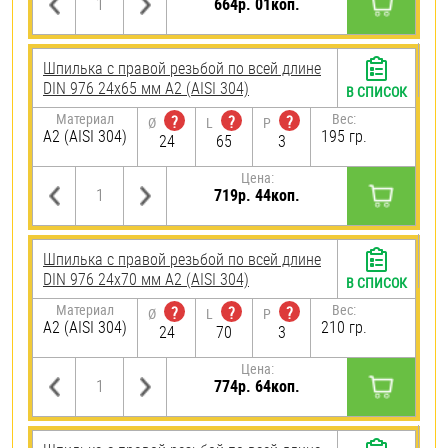
664р. 01коп.
Шпилька с правой резьбой по всей длине
DIN 976 24х65 мм А2 (AISI 304)
В СПИСОК
Материал
Вес:
?
?
?
Ø
L
P
А2 (AISI 304)
195 гр.
24
65
3
Цена:
719р. 44коп.
Шпилька с правой резьбой по всей длине
DIN 976 24х70 мм А2 (AISI 304)
В СПИСОК
Материал
Вес:
?
?
?
Ø
L
P
А2 (AISI 304)
210 гр.
24
70
3
Цена:
774р. 64коп.