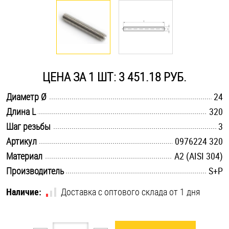
Оснастка и аксессуары для яхт
Пробки
ЦЕНА ЗА 1 ШТ: 3 451.18 РУБ.
Саморезы и шурупы
.............................................................................................................
Диаметр Ø
24
.............................................................................................................
Длина L
320
Стопорные кольца
.............................................................................................................
Шаг резьбы
3
.............................................................................................................
Артикул
0976224 320
Такелаж
.............................................................................................................
Материал
А2 (AISI 304)
.............................................................................................................
Производитель
S+P
Хомуты
Наличие:
Доставка с оптового склада от 1 дня
Шайбы
Шпильки