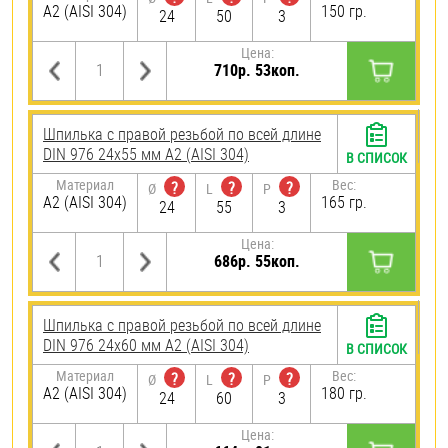
А2 (AISI 304)
150 гр.
24
50
3
Цена:
710р. 53коп.
Шпилька с правой резьбой по всей длине
DIN 976 24х55 мм А2 (AISI 304)
В СПИСОК
Материал
Вес:
?
?
?
Ø
L
P
А2 (AISI 304)
165 гр.
24
55
3
Цена:
686р. 55коп.
Шпилька с правой резьбой по всей длине
DIN 976 24х60 мм А2 (AISI 304)
В СПИСОК
Материал
Вес:
?
?
?
Ø
L
P
А2 (AISI 304)
180 гр.
24
60
3
Цена: