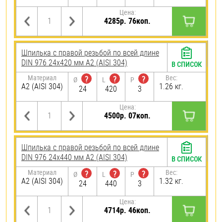
Цена:
4285р. 76коп.
Шпилька с правой резьбой по всей длине
DIN 976 24х420 мм А2 (AISI 304)
В СПИСОК
Материал
Вес:
?
?
?
Ø
L
P
А2 (AISI 304)
1.26 кг.
24
420
3
Цена:
4500р. 07коп.
Шпилька с правой резьбой по всей длине
DIN 976 24х440 мм А2 (AISI 304)
В СПИСОК
Материал
Вес:
?
?
?
Ø
L
P
А2 (AISI 304)
1.32 кг.
24
440
3
Цена:
4714р. 46коп.