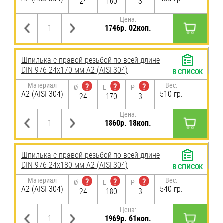
24
160
3
Цена:
1746р. 02коп.
Шпилька с правой резьбой по всей длине
DIN 976 24х170 мм А2 (AISI 304)
В СПИСОК
Материал
Вес:
?
?
?
Ø
L
P
А2 (AISI 304)
510 гр.
24
170
3
Цена:
1860р. 18коп.
Шпилька с правой резьбой по всей длине
DIN 976 24х180 мм А2 (AISI 304)
В СПИСОК
Материал
Вес:
?
?
?
Ø
L
P
А2 (AISI 304)
540 гр.
24
180
3
Цена:
1969р. 61коп.