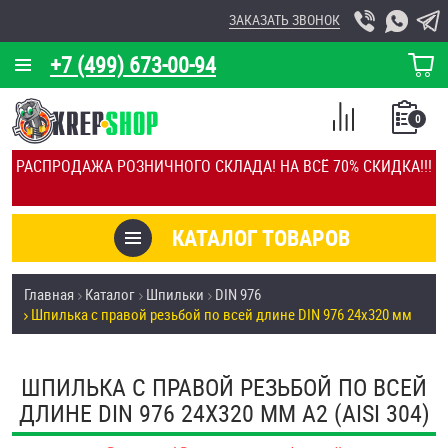
ЗАКАЗАТЬ ЗВОНОК
+7 (499) 673-00-94
КОРЗИНА
О КОМПАНИИ
0
СПИСОК
КАЛЬКУЛЯТОР
СРАВНЕНИЕ
РАСПРОДАЖА РОЗНИЧНОГО СКЛАДА! НА ВСЁ 70% СКИДКА!!!
ПОКУПОК
ОТЗЫВЫ
КАТАЛОГ ТОВАРОВ
КЛИЕНТЫ
Товары со скидкой
Главная
Каталог
Шпильки
DIN 976
УСЛУГИ
Шпилька с правой резьбой по всей длине DIN 976 24х320 мм
Анкеры
СКИДКИ
Антивандальный крепёж, инструмент
ШПИЛЬКА С ПРАВОЙ РЕЗЬБОЙ ПО ВСЕЙ
ОПТ
ДЛИНЕ DIN 976 24Х320 ММ А2 (AISI 304)
ПОКУПАТЕЛЯМ
Болты и винты