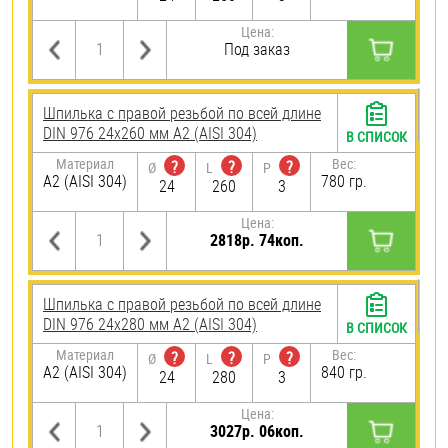
Цена:
Под заказ
Шпилька с правой резьбой по всей длине
DIN 976 24х260 мм А2 (AISI 304)
В СПИСОК
Материал
Вес:
?
?
?
Ø
L
P
А2 (AISI 304)
780 гр.
24
260
3
Цена:
2818р. 74коп.
Шпилька с правой резьбой по всей длине
DIN 976 24х280 мм А2 (AISI 304)
В СПИСОК
Материал
Вес:
?
?
?
Ø
L
P
А2 (AISI 304)
840 гр.
24
280
3
Цена:
3027р. 06коп.