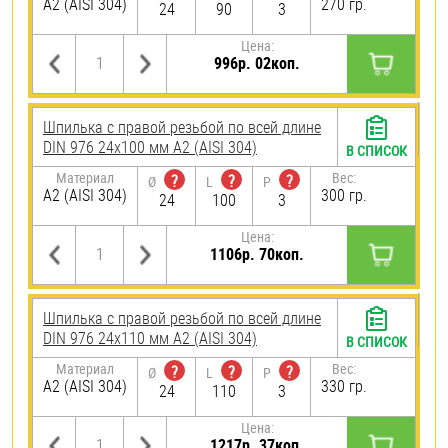
А2 (AISI 304)
270 гр.
24
90
3
Цена:
996р. 02коп.
Шпилька с правой резьбой по всей длине
DIN 976 24х100 мм А2 (AISI 304)
В СПИСОК
Материал
Вес:
?
?
?
Ø
L
P
А2 (AISI 304)
300 гр.
24
100
3
Цена:
1106р. 70коп.
Шпилька с правой резьбой по всей длине
DIN 976 24х110 мм А2 (AISI 304)
В СПИСОК
Материал
Вес:
?
?
?
Ø
L
P
А2 (AISI 304)
330 гр.
24
110
3
Цена:
1217р. 37коп.