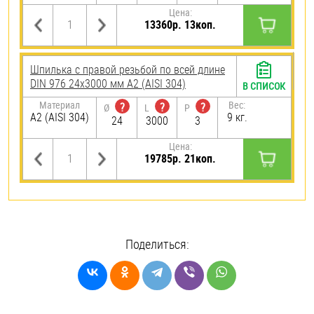
Цена:
13360р. 13коп.
Шпилька с правой резьбой по всей длине
DIN 976 24х3000 мм А2 (AISI 304)
В СПИСОК
Материал
Вес:
?
?
?
Ø
L
P
А2 (AISI 304)
9 кг.
24
3000
3
Цена:
19785р. 21коп.
Поделиться: