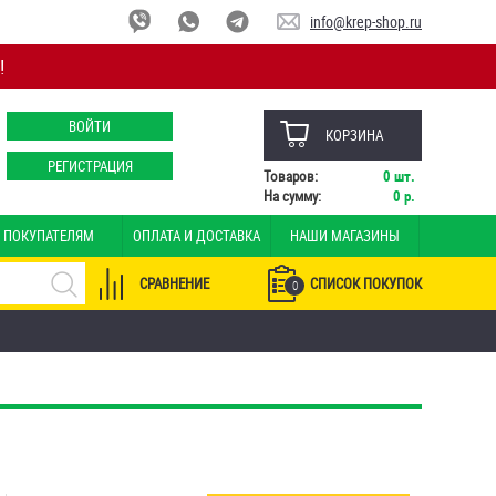
info@krep-shop.ru
!
ВОЙТИ
КОРЗИНА
РЕГИСТРАЦИЯ
Товаров:
0
шт.
На сумму:
0
р.
ПОКУПАТЕЛЯМ
ОПЛАТА И ДОСТАВКА
НАШИ МАГАЗИНЫ
СРАВНЕНИЕ
СПИСОК ПОКУПОК
0