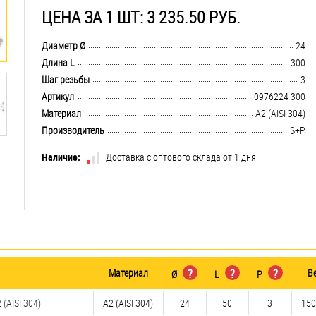
ЦЕНА ЗА 1 ШТ: 3 235.50 РУБ.
.................................................................................................................................
Диаметр Ø
24
.................................................................................................................................
Длина L
300
.................................................................................................................................
Шаг резьбы
3
.................................................................................................................................
Артикул
0976224 300
.................................................................................................................................
Материал
А2 (AISI 304)
.................................................................................................................................
Производитель
S+P
Наличие:
Доставка с оптового склада от 1 дня
Материал
?
?
?
В
Ø
L
P
(AISI 304)
А2 (AISI 304)
24
50
3
150