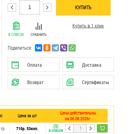
КУПИТЬ
.......................................................................
Купить в 1 клик
.......................................................................
.......................................................................
В СПИСОК
СРАВНИТЬ
.......................................................................
.......................................................................
Поделиться:
.......................................................................
Оплата
Доставка
Возврат
Сертификаты
Цены действительны
ес
Цена за шт
на 06.08.2026г.
 гр.
710р. 53коп.
В СПИСОК