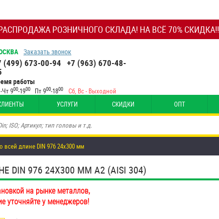
РАСПРОДАЖА РОЗНИЧНОГО СКЛАДА! НА ВСЁ 70% СКИДКА!!
ОСКВА
Заказать звонок
7 (499) 673-00-94
+7 (963) 670-48-
5
ремя работы
00
00
00
00
-Чт 9
-19
Пт 9
-18
Сб, Вс - Выходной
КЛИЕНТЫ
УСЛУГИ
СКИДКИ
ОПТ
о всей длине DIN 976 24х300 мм
DIN 976 24Х300 ММ А2 (AISI 304)
ановкой на рынке металлов,
ие уточняйте у менеджеров!