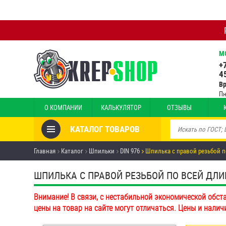
М
+
4
В
Пн
О КОМПАНИИ
КАЛЬКУЛЯТОР
ОТЗЫВЫ
КАТАЛОГ ТОВАРОВ
Товары со скидкой
Главная
Каталог
Шпильки
DIN 976
Шпилька с правой резьбой п
Анкеры
ШПИЛЬКА С ПРАВОЙ РЕЗЬБОЙ ПО ВСЕЙ ДЛИНЕ 
Антивандальный крепёж,
Внимание! В связи, с нестабильной экономической обст
инструмент
цены на товар на сайте могут отличаться. Цены и налич
Болты и винты