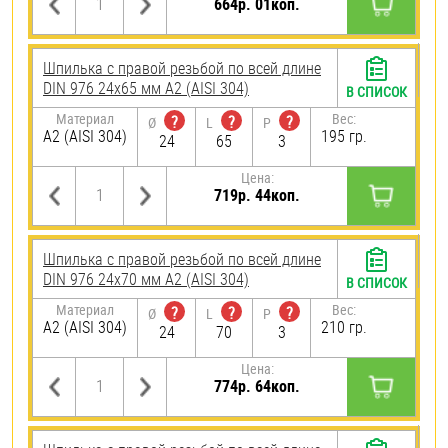
664р. 01коп.
Шпилька с правой резьбой по всей длине
DIN 976 24х65 мм А2 (AISI 304)
В СПИСОК
Материал
Вес:
?
?
?
Ø
L
P
А2 (AISI 304)
195 гр.
24
65
3
Цена:
719р. 44коп.
Шпилька с правой резьбой по всей длине
DIN 976 24х70 мм А2 (AISI 304)
В СПИСОК
Материал
Вес:
?
?
?
Ø
L
P
А2 (AISI 304)
210 гр.
24
70
3
Цена:
774р. 64коп.