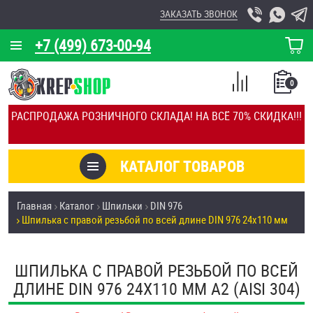
ЗАКАЗАТЬ ЗВОНОК
+7 (499) 673-00-94
КОРЗИНА
О КОМПАНИИ
0
СПИСОК
КАЛЬКУЛЯТОР
СРАВНЕНИЕ
РАСПРОДАЖА РОЗНИЧНОГО СКЛАДА! НА ВСЁ 70% СКИДКА!!!
ПОКУПОК
ОТЗЫВЫ
КАТАЛОГ ТОВАРОВ
КЛИЕНТЫ
Товары со скидкой
Главная
Каталог
Шпильки
DIN 976
УСЛУГИ
Шпилька с правой резьбой по всей длине DIN 976 24х110 мм
Анкеры
СКИДКИ
Антивандальный крепёж, инструмент
ШПИЛЬКА С ПРАВОЙ РЕЗЬБОЙ ПО ВСЕЙ
ОПТ
ДЛИНЕ DIN 976 24Х110 ММ А2 (AISI 304)
ПОКУПАТЕЛЯМ
Болты и винты