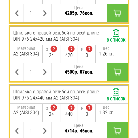
Цена:
4285р. 76коп.
Шпилька с правой резьбой по всей длине
DIN 976 24х420 мм А2 (AISI 304)
В СПИСОК
Материал
Вес:
?
?
?
Ø
L
P
А2 (AISI 304)
1.26 кг.
24
420
3
Цена:
4500р. 07коп.
Шпилька с правой резьбой по всей длине
DIN 976 24х440 мм А2 (AISI 304)
В СПИСОК
Материал
Вес:
?
?
?
Ø
L
P
А2 (AISI 304)
1.32 кг.
24
440
3
Цена:
4714р. 46коп.