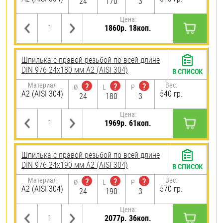
24
170
3
Цена:
1860р. 18коп.
Шпилька с правой резьбой по всей длине
DIN 976 24х180 мм А2 (AISI 304)
В СПИСОК
Материал
Вес:
?
?
?
Ø
L
P
А2 (AISI 304)
540 гр.
24
180
3
Цена:
1969р. 61коп.
Шпилька с правой резьбой по всей длине
DIN 976 24х190 мм А2 (AISI 304)
В СПИСОК
Материал
Вес:
?
?
?
Ø
L
P
А2 (AISI 304)
570 гр.
24
190
3
Цена:
2077р. 36коп.