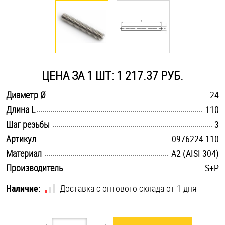
Оснастка и аксессуары для яхт
Пробки
ЦЕНА ЗА 1 ШТ: 1 217.37 РУБ.
Саморезы и шурупы
.............................................................................................................
Диаметр Ø
24
.............................................................................................................
Длина L
110
Стопорные кольца
.............................................................................................................
Шаг резьбы
3
.............................................................................................................
Артикул
0976224 110
Такелаж
.............................................................................................................
Материал
А2 (AISI 304)
.............................................................................................................
Производитель
S+P
Хомуты
Наличие:
Доставка с оптового склада от 1 дня
Шайбы
Шпильки