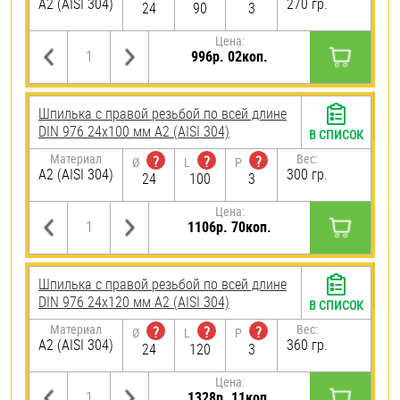
А2 (AISI 304)
270 гр.
24
90
3
Цена:
996р. 02коп.
Шпилька с правой резьбой по всей длине
DIN 976 24х100 мм А2 (AISI 304)
В СПИСОК
Материал
Вес:
?
?
?
Ø
L
P
А2 (AISI 304)
300 гр.
24
100
3
Цена:
1106р. 70коп.
Шпилька с правой резьбой по всей длине
DIN 976 24х120 мм А2 (AISI 304)
В СПИСОК
Материал
Вес:
?
?
?
Ø
L
P
А2 (AISI 304)
360 гр.
24
120
3
Цена:
1328р. 11коп.