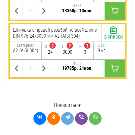
Цена:
13360р. 13коп.
Шпилька с правой резьбой по всей длине
DIN 976 24х3000 мм А2 (AISI 304)
В СПИСОК
Материал
Вес:
?
?
?
Ø
L
P
А2 (AISI 304)
9 кг.
24
3000
3
Цена:
19785р. 21коп.
Поделиться: