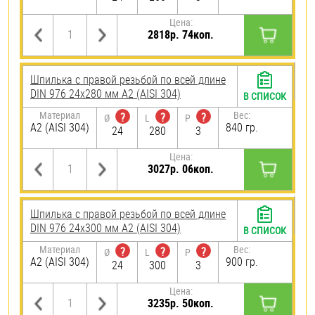
Цена:
2818р. 74коп.
Шпилька с правой резьбой по всей длине
DIN 976 24х280 мм А2 (AISI 304)
В СПИСОК
Материал
Вес:
?
?
?
Ø
L
P
А2 (AISI 304)
840 гр.
24
280
3
Цена:
3027р. 06коп.
Шпилька с правой резьбой по всей длине
DIN 976 24х300 мм А2 (AISI 304)
В СПИСОК
Материал
Вес:
?
?
?
Ø
L
P
А2 (AISI 304)
900 гр.
24
300
3
Цена:
3235р. 50коп.