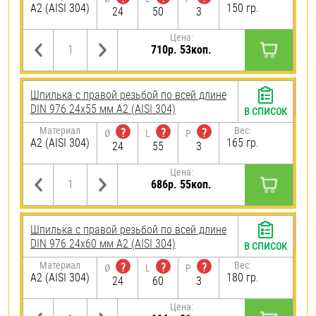
А2 (AISI 304)
150 гр.
24
50
3
Цена:
710р. 53коп.
Шпилька с правой резьбой по всей длине
DIN 976 24х55 мм А2 (AISI 304)
В СПИСОК
Материал
Вес:
?
?
?
Ø
L
P
А2 (AISI 304)
165 гр.
24
55
3
Цена:
686р. 55коп.
Шпилька с правой резьбой по всей длине
DIN 976 24х60 мм А2 (AISI 304)
В СПИСОК
Материал
Вес:
?
?
?
Ø
L
P
А2 (AISI 304)
180 гр.
24
60
3
Цена: