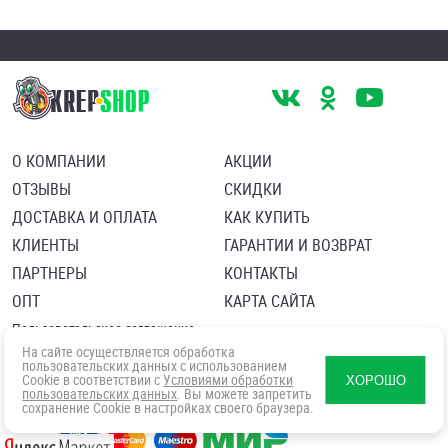
О КОМПАНИИ
АКЦИИ
ОТЗЫВЫ
СКИДКИ
ДОСТАВКА И ОПЛАТА
КАК КУПИТЬ
КЛИЕНТЫ
ГАРАНТИИ И ВОЗВРАТ
ПАРТНЕРЫ
КОНТАКТЫ
ОПТ
КАРТА САЙТА
Пользовательское соглашение
Политика в отношении обработки персональных данных
На сайте осуществляется обработка
Согласие посетителя сайта на обработку персональных данны
пользовательских данных с использованием
Cookie в соответствии с
Условиями обработки
ХОРОШО
пользовательских данных
. Вы можете запретить
сохранение Cookie в настройках своего браузера.