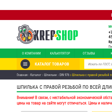
М
+
4
В
Пн
О КОМПАНИИ
КАЛЬКУЛЯТОР
ОТЗЫВЫ
КАТАЛОГ ТОВАРОВ
Товары со скидкой
Главная
Каталог
Шпильки
DIN 976
Шпилька с правой резьбой п
Анкеры
ШПИЛЬКА С ПРАВОЙ РЕЗЬБОЙ ПО ВСЕЙ ДЛИНЕ 
Антивандальный крепёж,
Внимание! В связи, с нестабильной экономической обст
инструмент
цены на товар на сайте могут отличаться. Цены и налич
Болты и винты