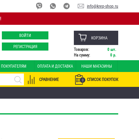
info@krep-shop.ru
!
ВОЙТИ
КОРЗИНА
РЕГИСТРАЦИЯ
Товаров:
0
шт.
На сумму:
0
р.
ПОКУПАТЕЛЯМ
ОПЛАТА И ДОСТАВКА
НАШИ МАГАЗИНЫ
СРАВНЕНИЕ
СПИСОК ПОКУПОК
0