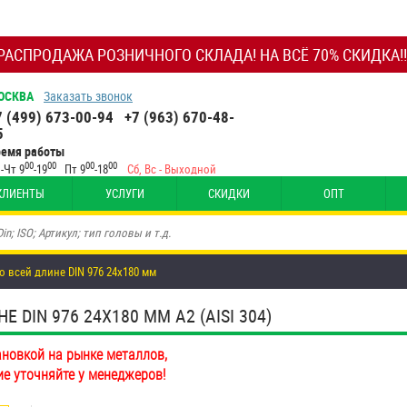
РАСПРОДАЖА РОЗНИЧНОГО СКЛАДА! НА ВСЁ 70% СКИДКА!!
ОСКВА
Заказать звонок
7 (499) 673-00-94
+7 (963) 670-48-
5
ремя работы
00
00
00
00
-Чт 9
-19
Пт 9
-18
Сб, Вс - Выходной
КЛИЕНТЫ
УСЛУГИ
СКИДКИ
ОПТ
о всей длине DIN 976 24х180 мм
DIN 976 24Х180 ММ А2 (AISI 304)
ановкой на рынке металлов,
ие уточняйте у менеджеров!