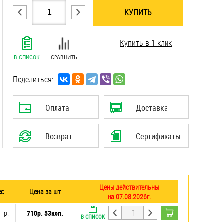
КУПИТЬ
.......................................................................
Купить в 1 клик
.......................................................................
.......................................................................
В СПИСОК
СРАВНИТЬ
.......................................................................
.......................................................................
Поделиться:
.......................................................................
Оплата
Доставка
Возврат
Сертификаты
Цены действительны
ес
Цена за шт
на 07.08.2026г.
 гр.
710р. 53коп.
В СПИСОК