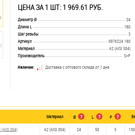
ЦЕНА ЗА 1 ШТ: 1 969.61 РУБ.
.................................................................................................................................
Диаметр Ø
24
.................................................................................................................................
Длина L
180
.................................................................................................................................
Шаг резьбы
3
.................................................................................................................................
Артикул
0976224 180
.................................................................................................................................
Материал
А2 (AISI 304)
.................................................................................................................................
Производитель
S+P
Наличие:
Доставка с оптового склада от 1 дня
Материал
?
?
?
В
Ø
L
P
(AISI 304)
А2 (AISI 304)
24
50
3
150