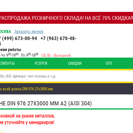
РАСПРОДАЖА РОЗНИЧНОГО СКЛАДА! НА ВСЁ 70% СКИДКА!!
ОСКВА
Заказать звонок
7 (499) 673-00-94
+7 (963) 670-48-
5
ремя работы
00
00
00
00
-Чт 9
-19
Пт 9
-18
Сб, Вс - Выходной
КЛИЕНТЫ
УСЛУГИ
СКИДКИ
ОПТ
о всей длине DIN 976 27х3000 мм
DIN 976 27Х3000 ММ А2 (AISI 304)
ановкой на рынке металлов,
ие уточняйте у менеджеров!