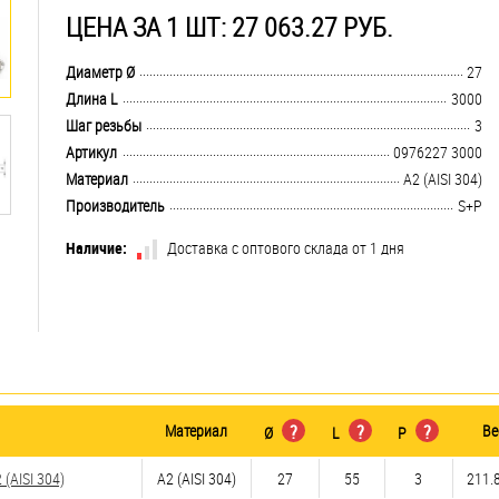
ЦЕНА ЗА 1 ШТ: 27 063.27 РУБ.
.................................................................................................................................
Диаметр Ø
27
.................................................................................................................................
Длина L
3000
.................................................................................................................................
Шаг резьбы
3
.................................................................................................................................
Артикул
0976227 3000
.................................................................................................................................
Материал
А2 (AISI 304)
.................................................................................................................................
Производитель
S+P
Наличие:
Доставка с оптового склада от 1 дня
Материал
?
?
?
Ве
Ø
L
P
(AISI 304)
А2 (AISI 304)
27
55
3
211.8