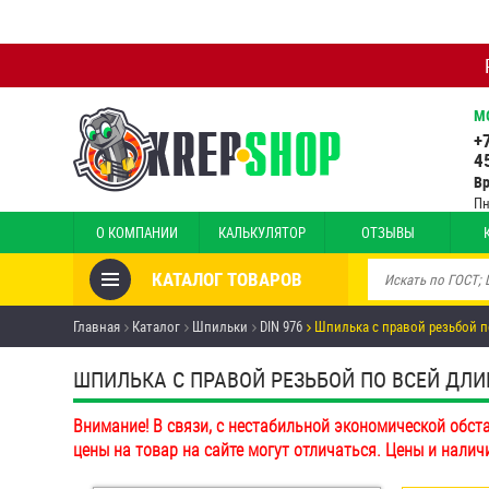
М
+
4
В
Пн
О КОМПАНИИ
КАЛЬКУЛЯТОР
ОТЗЫВЫ
КАТАЛОГ ТОВАРОВ
Товары со скидкой
Главная
Каталог
Шпильки
DIN 976
Шпилька с правой резьбой п
Анкеры
ШПИЛЬКА С ПРАВОЙ РЕЗЬБОЙ ПО ВСЕЙ ДЛИНЕ 
Антивандальный крепёж,
Внимание! В связи, с нестабильной экономической обст
инструмент
цены на товар на сайте могут отличаться. Цены и налич
Болты и винты