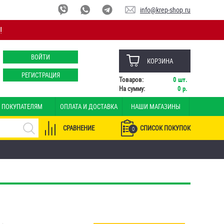
info@krep-shop.ru
!
ВОЙТИ
КОРЗИНА
РЕГИСТРАЦИЯ
Товаров:
0
шт.
На сумму:
0
р.
ПОКУПАТЕЛЯМ
ОПЛАТА И ДОСТАВКА
НАШИ МАГАЗИНЫ
СРАВНЕНИЕ
СПИСОК ПОКУПОК
0