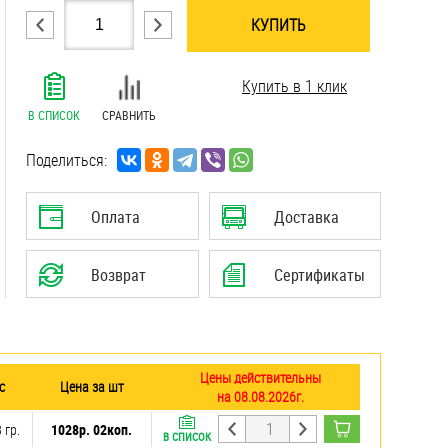
КУПИТЬ
.......................................................................
Купить в 1 клик
.......................................................................
.......................................................................
В СПИСОК
СРАВНИТЬ
.......................................................................
.......................................................................
Поделиться:
.......................................................................
Оплата
Доставка
Возврат
Сертификаты
Цены действительны
с
Цена за шт
на 08.08.2026г.
 гр.
1028р. 02коп.
В СПИСОК