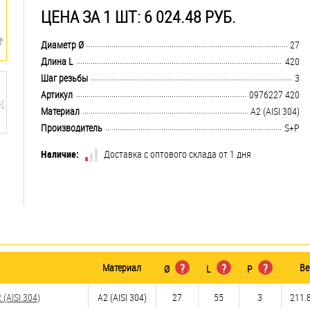
ЦЕНА ЗА 1 ШТ: 6 024.48 РУБ.
.................................................................................................................................
Диаметр Ø
27
.................................................................................................................................
Длина L
420
.................................................................................................................................
Шаг резьбы
3
.................................................................................................................................
Артикул
0976227 420
.................................................................................................................................
Материал
А2 (AISI 304)
.................................................................................................................................
Производитель
S+P
Наличие:
Доставка с оптового склада от 1 дня
Материал
?
?
?
Ве
Ø
L
P
(AISI 304)
А2 (AISI 304)
27
55
3
211.8