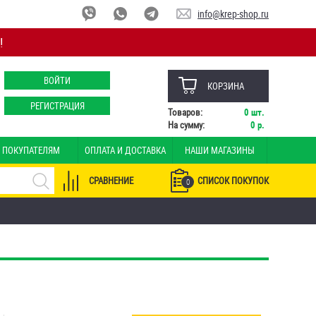
info@krep-shop.ru
!
ВОЙТИ
КОРЗИНА
РЕГИСТРАЦИЯ
Товаров:
0
шт.
На сумму:
0
р.
ПОКУПАТЕЛЯМ
ОПЛАТА И ДОСТАВКА
НАШИ МАГАЗИНЫ
СРАВНЕНИЕ
СПИСОК ПОКУПОК
0