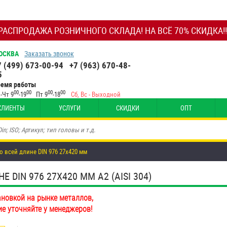
РАСПРОДАЖА РОЗНИЧНОГО СКЛАДА! НА ВСЁ 70% СКИДКА!!
ОСКВА
Заказать звонок
7 (499) 673-00-94
+7 (963) 670-48-
5
ремя работы
00
00
00
00
-Чт 9
-19
Пт 9
-18
Сб, Вс - Выходной
КЛИЕНТЫ
УСЛУГИ
СКИДКИ
ОПТ
о всей длине DIN 976 27х420 мм
DIN 976 27Х420 ММ А2 (AISI 304)
ановкой на рынке металлов,
ие уточняйте у менеджеров!