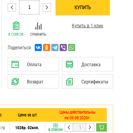
КУПИТЬ
.......................................................................
Купить в 1 клик
.......................................................................
.......................................................................
В СПИСОК
СРАВНИТЬ
.......................................................................
.......................................................................
Поделиться:
.......................................................................
Оплата
Доставка
Возврат
Сертификаты
Цены действительны
с
Цена за шт
на 09.08.2026г.
 гр.
1028р. 02коп.
В СПИСОК