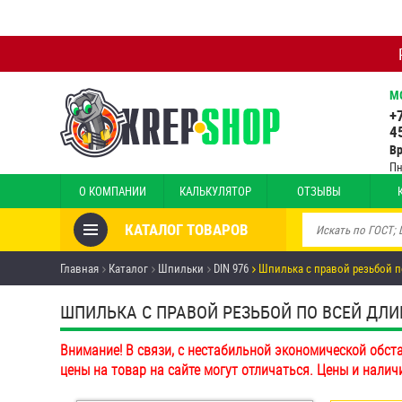
М
+
4
В
Пн
О КОМПАНИИ
КАЛЬКУЛЯТОР
ОТЗЫВЫ
КАТАЛОГ ТОВАРОВ
Товары со скидкой
Главная
Каталог
Шпильки
DIN 976
Шпилька с правой резьбой п
Анкеры
ШПИЛЬКА С ПРАВОЙ РЕЗЬБОЙ ПО ВСЕЙ ДЛИНЕ 
Антивандальный крепёж,
Внимание! В связи, с нестабильной экономической обст
инструмент
цены на товар на сайте могут отличаться. Цены и налич
Болты и винты