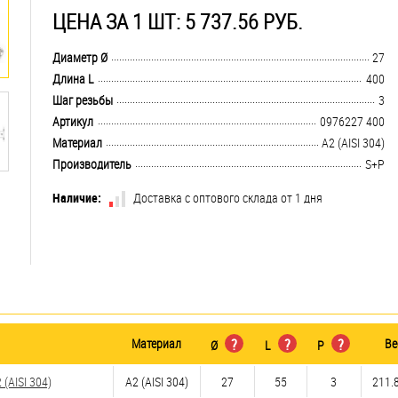
ЦЕНА ЗА 1 ШТ: 5 737.56 РУБ.
.................................................................................................................................
Диаметр Ø
27
.................................................................................................................................
Длина L
400
.................................................................................................................................
Шаг резьбы
3
.................................................................................................................................
Артикул
0976227 400
.................................................................................................................................
Материал
А2 (AISI 304)
.................................................................................................................................
Производитель
S+P
Наличие:
Доставка с оптового склада от 1 дня
Материал
?
?
?
Ве
Ø
L
P
(AISI 304)
А2 (AISI 304)
27
55
3
211.8