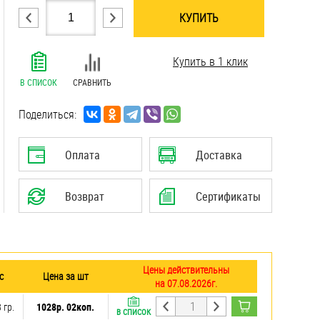
КУПИТЬ
.......................................................................
Купить в 1 клик
.......................................................................
.......................................................................
В СПИСОК
СРАВНИТЬ
.......................................................................
.......................................................................
Поделиться:
.......................................................................
Оплата
Доставка
Возврат
Сертификаты
Цены действительны
с
Цена за шт
на 07.08.2026г.
 гр.
1028р. 02коп.
В СПИСОК