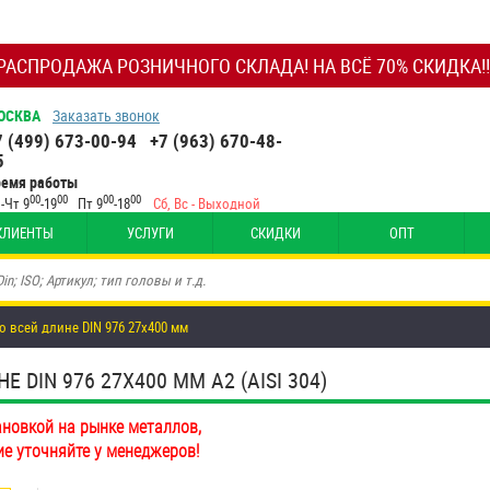
РАСПРОДАЖА РОЗНИЧНОГО СКЛАДА! НА ВСЁ 70% СКИДКА!!
ОСКВА
Заказать звонок
7 (499) 673-00-94
+7 (963) 670-48-
5
ремя работы
00
00
00
00
-Чт 9
-19
Пт 9
-18
Сб, Вс - Выходной
КЛИЕНТЫ
УСЛУГИ
СКИДКИ
ОПТ
о всей длине DIN 976 27х400 мм
DIN 976 27Х400 ММ А2 (AISI 304)
ановкой на рынке металлов,
ие уточняйте у менеджеров!