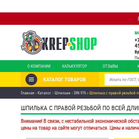
М
+
4
В
Пн
О КОМПАНИИ
КАЛЬКУЛЯТОР
ОТЗЫВЫ
КАТАЛОГ ТОВАРОВ
Товары со скидкой
Главная
Каталог
Шпильки
DIN 976
Шпилька с правой резьбой п
Анкеры
ШПИЛЬКА С ПРАВОЙ РЕЗЬБОЙ ПО ВСЕЙ ДЛИНЕ 
Антивандальный крепёж,
Внимание! В связи, с нестабильной экономической обст
инструмент
цены на товар на сайте могут отличаться. Цены и налич
Болты и винты