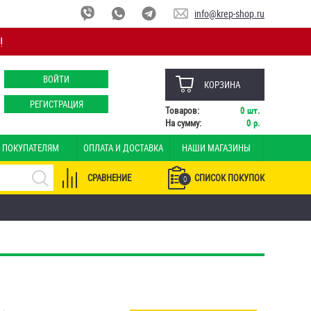
info@krep-shop.ru
!
ВОЙТИ
КОРЗИНА
РЕГИСТРАЦИЯ
Товаров:
0
шт.
На сумму:
0
р.
ПОКУПАТЕЛЯМ
ОПЛАТА И ДОСТАВКА
НАШИ МАГАЗИНЫ
СРАВНЕНИЕ
СПИСОК ПОКУПОК
0