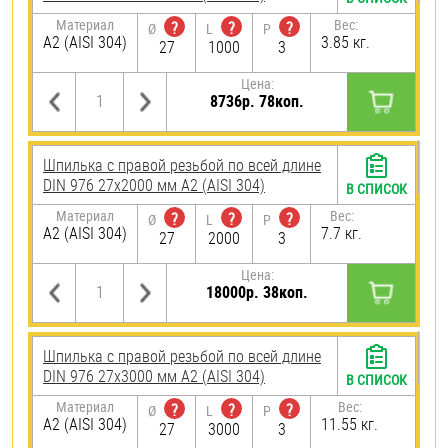
Материал
Вес:
?
?
?
Ø
L
P
А2 (AISI 304)
3.85 кг.
27
1000
3
Цена:
8736р. 78коп.
Шпилька с правой резьбой по всей длине
DIN 976 27х2000 мм А2 (AISI 304)
В СПИСОК
Материал
Вес:
?
?
?
Ø
L
P
А2 (AISI 304)
7.7 кг.
27
2000
3
Цена:
18000р. 38коп.
Шпилька с правой резьбой по всей длине
DIN 976 27х3000 мм А2 (AISI 304)
В СПИСОК
Материал
Вес:
?
?
?
Ø
L
P
А2 (AISI 304)
11.55 кг.
27
3000
3