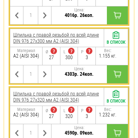
Цена:
4016р. 26коп.
Шпилька с правой резьбой по всей длине
DIN 976 27х300 мм А2 (AISI 304)
В СПИСОК
Материал
Вес:
?
?
?
Ø
L
P
А2 (AISI 304)
1.155 кг.
27
300
3
Цена:
4303р. 24коп.
Шпилька с правой резьбой по всей длине
DIN 976 27х320 мм А2 (AISI 304)
В СПИСОК
Материал
Вес:
?
?
?
Ø
L
P
А2 (AISI 304)
1.232 кг.
27
320
3
Цена:
4590р. 09коп.