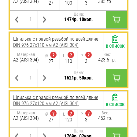
А2 (AISI 304)
385 гр.
27
100
3
Цена:
1474р. 10коп.
Шпилька с правой резьбой по всей длине
DIN 976 27х110 мм А2 (AISI 304)
В СПИСОК
Материал
Вес:
?
?
?
Ø
L
P
А2 (AISI 304)
423.5 гр.
27
110
3
Цена:
1621р. 50коп.
Шпилька с правой резьбой по всей длине
DIN 976 27х120 мм А2 (AISI 304)
В СПИСОК
Материал
Вес:
?
?
?
Ø
L
P
А2 (AISI 304)
462 гр.
27
120
3
Цена:
1769р. 02коп.