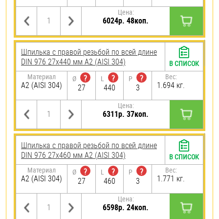
Цена:
6024р. 48коп.
Шпилька с правой резьбой по всей длине
DIN 976 27х440 мм А2 (AISI 304)
В СПИСОК
Материал
Вес:
?
?
?
Ø
L
P
А2 (AISI 304)
1.694 кг.
27
440
3
Цена:
6311р. 37коп.
Шпилька с правой резьбой по всей длине
DIN 976 27х460 мм А2 (AISI 304)
В СПИСОК
Материал
Вес:
?
?
?
Ø
L
P
А2 (AISI 304)
1.771 кг.
27
460
3
Цена:
6598р. 24коп.