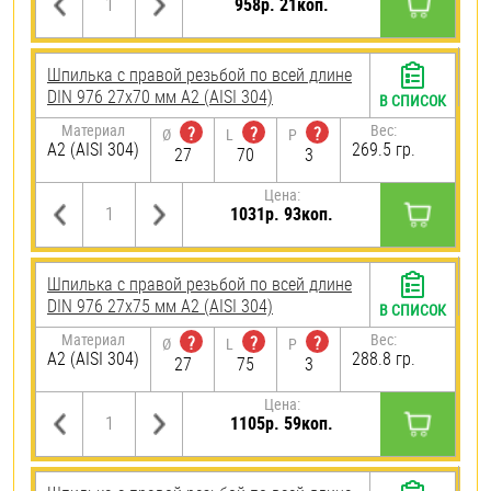
958р. 21коп.
Шпилька с правой резьбой по всей длине
DIN 976 27х70 мм А2 (AISI 304)
В СПИСОК
Материал
Вес:
?
?
?
Ø
L
P
А2 (AISI 304)
269.5 гр.
27
70
3
Цена:
1031р. 93коп.
Шпилька с правой резьбой по всей длине
DIN 976 27х75 мм А2 (AISI 304)
В СПИСОК
Материал
Вес:
?
?
?
Ø
L
P
А2 (AISI 304)
288.8 гр.
27
75
3
Цена:
1105р. 59коп.