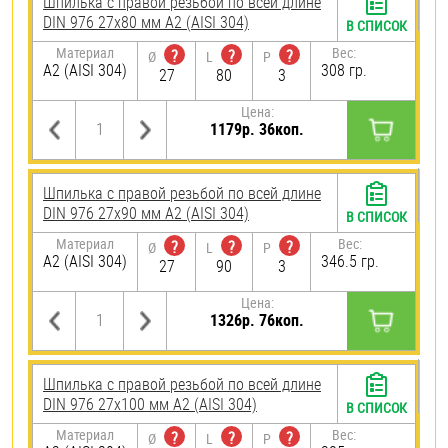
Шпилька с правой резьбой по всей длине
DIN 976 27х80 мм А2 (AISI 304)
В СПИСОК
Материал
Вес:
?
?
?
Ø
L
P
А2 (AISI 304)
308 гр.
27
80
3
Цена:
1179р. 36коп.
Шпилька с правой резьбой по всей длине
DIN 976 27х90 мм А2 (AISI 304)
В СПИСОК
Материал
Вес:
?
?
?
Ø
L
P
А2 (AISI 304)
346.5 гр.
27
90
3
Цена:
1326р. 76коп.
Шпилька с правой резьбой по всей длине
DIN 976 27х100 мм А2 (AISI 304)
В СПИСОК
Материал
Вес:
?
?
?
Ø
L
P