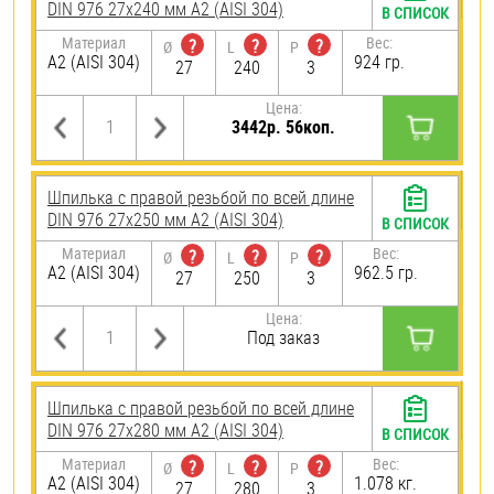
DIN 976 27х240 мм А2 (AISI 304)
В СПИСОК
Материал
Вес:
?
?
?
Ø
L
P
А2 (AISI 304)
924 гр.
27
240
3
Цена:
3442р. 56коп.
Шпилька с правой резьбой по всей длине
DIN 976 27х250 мм А2 (AISI 304)
В СПИСОК
Материал
Вес:
?
?
?
Ø
L
P
А2 (AISI 304)
962.5 гр.
27
250
3
Цена:
Под заказ
Шпилька с правой резьбой по всей длине
DIN 976 27х280 мм А2 (AISI 304)
В СПИСОК
Материал
Вес:
?
?
?
Ø
L
P
А2 (AISI 304)
1.078 кг.
27
280
3