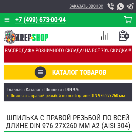
ЗАКАЗАТЬ ЗВОНОК
+7 (499) 673-00-94
КОРЗИНА
О КОМПАНИИ
0
СПИСОК
КАЛЬКУЛЯТОР
СРАВНЕНИЕ
РАСПРОДАЖА РОЗНИЧНОГО СКЛАДА! НА ВСЁ 70% СКИДКА!!!
ПОКУПОК
ОТЗЫВЫ
КАТАЛОГ ТОВАРОВ
КЛИЕНТЫ
Товары со скидкой
Главная
Каталог
Шпильки
DIN 976
УСЛУГИ
Шпилька с правой резьбой по всей длине DIN 976 27х260 мм
Анкеры
СКИДКИ
Антивандальный крепёж, инструмент
ШПИЛЬКА С ПРАВОЙ РЕЗЬБОЙ ПО ВСЕЙ
ОПТ
ДЛИНЕ DIN 976 27Х260 ММ А2 (AISI 304)
ПОКУПАТЕЛЯМ
Болты и винты