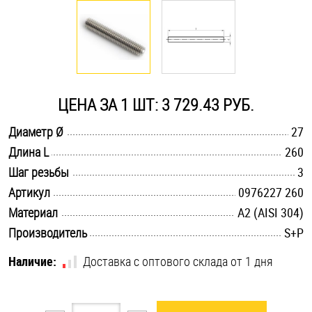
Оснастка и аксессуары для яхт
Пробки
ЦЕНА ЗА 1 ШТ: 3 729.43 РУБ.
Саморезы и шурупы
.............................................................................................................
Диаметр Ø
27
.............................................................................................................
Длина L
260
Стопорные кольца
.............................................................................................................
Шаг резьбы
3
.............................................................................................................
Артикул
0976227 260
Такелаж
.............................................................................................................
Материал
А2 (AISI 304)
.............................................................................................................
Производитель
S+P
Хомуты
Наличие:
Доставка с оптового склада от 1 дня
Шайбы
Шпильки