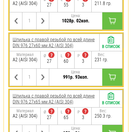
А2 (AISI 304)
211.8 гр.
27
55
3
Цена:
1028р. 02коп.
Шпилька с правой резьбой по всей длине
DIN 976 27х60 мм А2 (AISI 304)
В СПИСОК
Материал
Вес:
?
?
?
Ø
L
P
А2 (AISI 304)
231 гр.
27
60
3
Цена:
991р. 93коп.
Шпилька с правой резьбой по всей длине
DIN 976 27х65 мм А2 (AISI 304)
В СПИСОК
Материал
Вес:
?
?
?
Ø
L
P
А2 (AISI 304)
250.3 гр.
27
65
3
Цена: