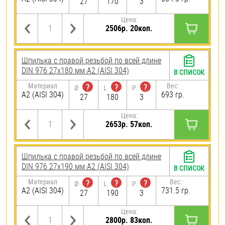
27
170
3
Цена:
2506р. 20коп.
Шпилька с правой резьбой по всей длине
DIN 976 27х180 мм А2 (AISI 304)
В СПИСОК
Материал
Вес:
?
?
?
Ø
L
P
А2 (AISI 304)
693 гр.
27
180
3
Цена:
2653р. 57коп.
Шпилька с правой резьбой по всей длине
DIN 976 27х190 мм А2 (AISI 304)
В СПИСОК
Материал
Вес:
?
?
?
Ø
L
P
А2 (AISI 304)
731.5 гр.
27
190
3
Цена:
2800р. 83коп.