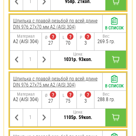
958р. 21коп.
Шпилька с правой резьбой по всей длине
DIN 976 27х70 мм А2 (AISI 304)
В СПИСОК
Материал
Вес:
?
?
?
Ø
L
P
А2 (AISI 304)
269.5 гр.
27
70
3
Цена:
1031р. 93коп.
Шпилька с правой резьбой по всей длине
DIN 976 27х75 мм А2 (AISI 304)
В СПИСОК
Материал
Вес:
?
?
?
Ø
L
P
А2 (AISI 304)
288.8 гр.
27
75
3
Цена:
1105р. 59коп.