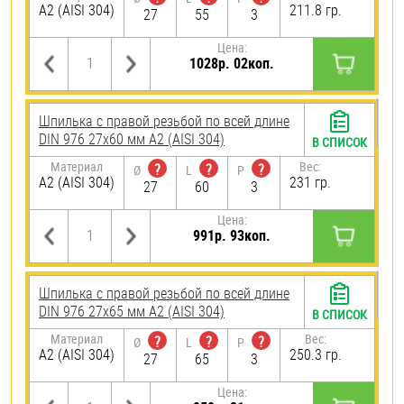
А2 (AISI 304)
211.8 гр.
27
55
3
Цена:
1028р. 02коп.
Шпилька с правой резьбой по всей длине
DIN 976 27х60 мм А2 (AISI 304)
В СПИСОК
Материал
Вес:
?
?
?
Ø
L
P
А2 (AISI 304)
231 гр.
27
60
3
Цена:
991р. 93коп.
Шпилька с правой резьбой по всей длине
DIN 976 27х65 мм А2 (AISI 304)
В СПИСОК
Материал
Вес:
?
?
?
Ø
L
P
А2 (AISI 304)
250.3 гр.
27
65
3
Цена: