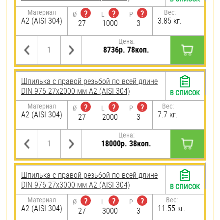
Материал
Вес:
?
?
?
Ø
L
P
А2 (AISI 304)
3.85 кг.
27
1000
3
Цена:
8736р. 78коп.
Шпилька с правой резьбой по всей длине
DIN 976 27х2000 мм А2 (AISI 304)
В СПИСОК
Материал
Вес:
?
?
?
Ø
L
P
А2 (AISI 304)
7.7 кг.
27
2000
3
Цена:
18000р. 38коп.
Шпилька с правой резьбой по всей длине
DIN 976 27х3000 мм А2 (AISI 304)
В СПИСОК
Материал
Вес:
?
?
?
Ø
L
P
А2 (AISI 304)
11.55 кг.
27
3000
3