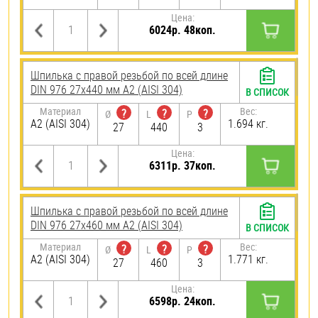
Цена:
6024р. 48коп.
Шпилька с правой резьбой по всей длине
DIN 976 27х440 мм А2 (AISI 304)
В СПИСОК
Материал
Вес:
?
?
?
Ø
L
P
А2 (AISI 304)
1.694 кг.
27
440
3
Цена:
6311р. 37коп.
Шпилька с правой резьбой по всей длине
DIN 976 27х460 мм А2 (AISI 304)
В СПИСОК
Материал
Вес:
?
?
?
Ø
L
P
А2 (AISI 304)
1.771 кг.
27
460
3
Цена:
6598р. 24коп.