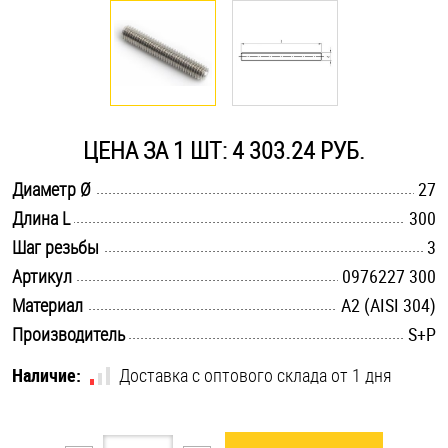
Оснастка и аксессуары для яхт
Пробки
ЦЕНА ЗА 1 ШТ: 4 303.24 РУБ.
Саморезы и шурупы
.............................................................................................................
Диаметр Ø
27
.............................................................................................................
Длина L
300
Стопорные кольца
.............................................................................................................
Шаг резьбы
3
.............................................................................................................
Артикул
0976227 300
Такелаж
.............................................................................................................
Материал
А2 (AISI 304)
.............................................................................................................
Производитель
S+P
Хомуты
Наличие:
Доставка с оптового склада от 1 дня
Шайбы
Шпильки