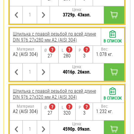
Цена:
3729р. 43коп.
Шпилька с правой резьбой по всей длине
DIN 976 27х280 мм А2 (AISI 304)
В СПИСОК
Материал
Вес:
?
?
?
Ø
L
P
А2 (AISI 304)
1.078 кг.
27
280
3
Цена:
4016р. 26коп.
Шпилька с правой резьбой по всей длине
DIN 976 27х320 мм А2 (AISI 304)
В СПИСОК
Материал
Вес:
?
?
?
Ø
L
P
А2 (AISI 304)
1.232 кг.
27
320
3
Цена:
4590р. 09коп.