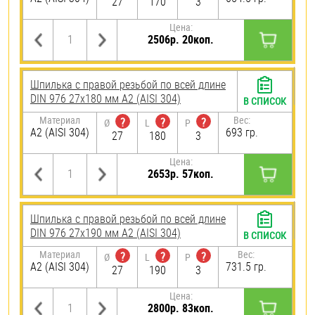
27
170
3
Цена:
2506р. 20коп.
Шпилька с правой резьбой по всей длине
DIN 976 27х180 мм А2 (AISI 304)
В СПИСОК
Материал
Вес:
?
?
?
Ø
L
P
А2 (AISI 304)
693 гр.
27
180
3
Цена:
2653р. 57коп.
Шпилька с правой резьбой по всей длине
DIN 976 27х190 мм А2 (AISI 304)
В СПИСОК
Материал
Вес:
?
?
?
Ø
L
P
А2 (AISI 304)
731.5 гр.
27
190
3
Цена:
2800р. 83коп.