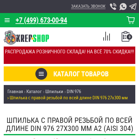
ЗАКАЗАТЬ ЗВОНОК
+7 (499) 673-00-94
КОРЗИНА
О КОМПАНИИ
0
СПИСОК
КАЛЬКУЛЯТОР
СРАВНЕНИЕ
РАСПРОДАЖА РОЗНИЧНОГО СКЛАДА! НА ВСЁ 70% СКИДКА!!!
ПОКУПОК
ОТЗЫВЫ
КАТАЛОГ ТОВАРОВ
КЛИЕНТЫ
Товары со скидкой
Главная
Каталог
Шпильки
DIN 976
УСЛУГИ
Шпилька с правой резьбой по всей длине DIN 976 27х300 мм
Анкеры
СКИДКИ
Антивандальный крепёж, инструмент
ШПИЛЬКА С ПРАВОЙ РЕЗЬБОЙ ПО ВСЕЙ
ОПТ
ДЛИНЕ DIN 976 27Х300 ММ А2 (AISI 304)
ПОКУПАТЕЛЯМ
Болты и винты