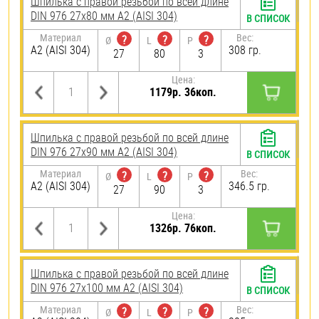
Шпилька с правой резьбой по всей длине
DIN 976 27х80 мм А2 (AISI 304)
В СПИСОК
Материал
Вес:
?
?
?
Ø
L
P
А2 (AISI 304)
308 гр.
27
80
3
Цена:
1179р. 36коп.
Шпилька с правой резьбой по всей длине
DIN 976 27х90 мм А2 (AISI 304)
В СПИСОК
Материал
Вес:
?
?
?
Ø
L
P
А2 (AISI 304)
346.5 гр.
27
90
3
Цена:
1326р. 76коп.
Шпилька с правой резьбой по всей длине
DIN 976 27х100 мм А2 (AISI 304)
В СПИСОК
Материал
Вес:
?
?
?
Ø
L
P