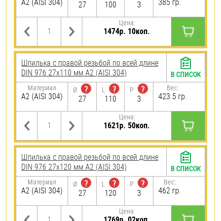
А2 (AISI 304)
385 гр.
27
100
3
Цена:
1474р. 10коп.
Шпилька с правой резьбой по всей длине
DIN 976 27х110 мм А2 (AISI 304)
В СПИСОК
Материал
Вес:
?
?
?
Ø
L
P
А2 (AISI 304)
423.5 гр.
27
110
3
Цена:
1621р. 50коп.
Шпилька с правой резьбой по всей длине
DIN 976 27х120 мм А2 (AISI 304)
В СПИСОК
Материал
Вес:
?
?
?
Ø
L
P
А2 (AISI 304)
462 гр.
27
120
3
Цена:
1769р. 02коп.