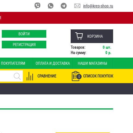
info@krep-shop.ru
!
ВОЙТИ
КОРЗИНА
РЕГИСТРАЦИЯ
Товаров:
0
шт.
На сумму:
0
р.
ПОКУПАТЕЛЯМ
ОПЛАТА И ДОСТАВКА
НАШИ МАГАЗИНЫ
СРАВНЕНИЕ
СПИСОК ПОКУПОК
0