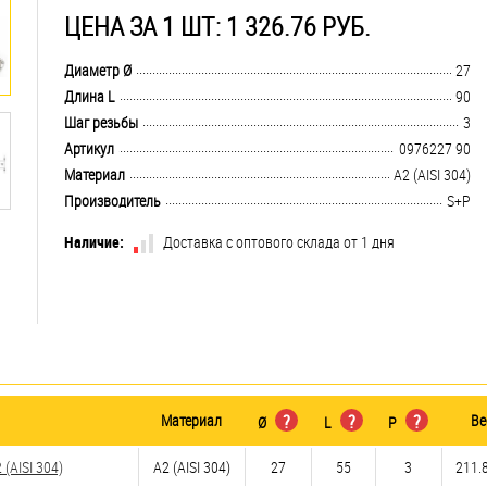
ЦЕНА ЗА 1 ШТ: 1 326.76 РУБ.
.................................................................................................................................
Диаметр Ø
27
.................................................................................................................................
Длина L
90
.................................................................................................................................
Шаг резьбы
3
.................................................................................................................................
Артикул
0976227 90
.................................................................................................................................
Материал
А2 (AISI 304)
.................................................................................................................................
Производитель
S+P
Наличие:
Доставка с оптового склада от 1 дня
Материал
?
?
?
Ве
Ø
L
P
(AISI 304)
А2 (AISI 304)
27
55
3
211.8