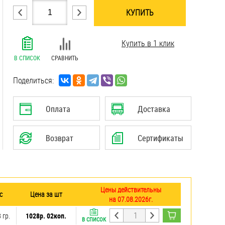
КУПИТЬ
.......................................................................
Купить в 1 клик
.......................................................................
.......................................................................
В СПИСОК
СРАВНИТЬ
.......................................................................
.......................................................................
Поделиться:
.......................................................................
Оплата
Доставка
Возврат
Сертификаты
Цены действительны
с
Цена за шт
на 07.08.2026г.
 гр.
1028р. 02коп.
В СПИСОК