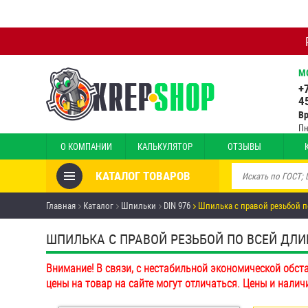
М
+
4
В
Пн
О КОМПАНИИ
КАЛЬКУЛЯТОР
ОТЗЫВЫ
КАТАЛОГ ТОВАРОВ
Товары со скидкой
Главная
Каталог
Шпильки
DIN 976
Шпилька с правой резьбой п
Анкеры
ШПИЛЬКА С ПРАВОЙ РЕЗЬБОЙ ПО ВСЕЙ ДЛИНЕ 
Антивандальный крепёж,
Внимание! В связи, с нестабильной экономической обст
инструмент
цены на товар на сайте могут отличаться. Цены и налич
Болты и винты