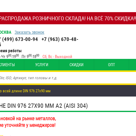
РАСПРОДАЖА РОЗНИЧНОГО СКЛАДА! НА ВСЁ 70% СКИДКА!!
ОСКВА
Заказать звонок
7 (499) 673-00-94
+7 (963) 670-48-
5
ремя работы
00
00
00
00
-Чт 9
-19
Пт 9
-18
Сб, Вс - Выходной
КЛИЕНТЫ
УСЛУГИ
СКИДКИ
ОПТ
о всей длине DIN 976 27х90 мм
DIN 976 27Х90 ММ А2 (AISI 304)
ановкой на рынке металлов,
ие уточняйте у менеджеров!