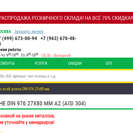
РАСПРОДАЖА РОЗНИЧНОГО СКЛАДА! НА ВСЁ 70% СКИДКА!!
ОСКВА
Заказать звонок
7 (499) 673-00-94
+7 (963) 670-48-
5
ремя работы
00
00
00
00
-Чт 9
-19
Пт 9
-18
Сб, Вс - Выходной
КЛИЕНТЫ
УСЛУГИ
СКИДКИ
ОПТ
о всей длине DIN 976 27х80 мм
DIN 976 27Х80 ММ А2 (AISI 304)
ановкой на рынке металлов,
ие уточняйте у менеджеров!