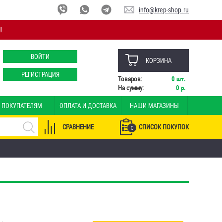
info@krep-shop.ru
!
ВОЙТИ
КОРЗИНА
РЕГИСТРАЦИЯ
Товаров:
0
шт.
На сумму:
0
р.
ПОКУПАТЕЛЯМ
ОПЛАТА И ДОСТАВКА
НАШИ МАГАЗИНЫ
СРАВНЕНИЕ
СПИСОК ПОКУПОК
0