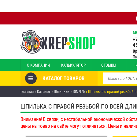
М
+
4
В
Пн
О КОМПАНИИ
КАЛЬКУЛЯТОР
ОТЗЫВЫ
КАТАЛОГ ТОВАРОВ
Товары со скидкой
Главная
Каталог
Шпильки
DIN 976
Шпилька с правой резьбой п
Анкеры
ШПИЛЬКА С ПРАВОЙ РЕЗЬБОЙ ПО ВСЕЙ ДЛИНЕ 
Антивандальный крепёж,
Внимание! В связи, с нестабильной экономической обст
инструмент
цены на товар на сайте могут отличаться. Цены и налич
Болты и винты