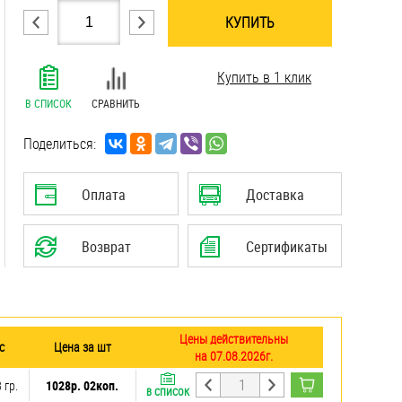
КУПИТЬ
.......................................................................
Купить в 1 клик
.......................................................................
.......................................................................
В СПИСОК
СРАВНИТЬ
.......................................................................
.......................................................................
Поделиться:
.......................................................................
Оплата
Доставка
Возврат
Сертификаты
Цены действительны
с
Цена за шт
на 07.08.2026г.
 гр.
1028р. 02коп.
В СПИСОК