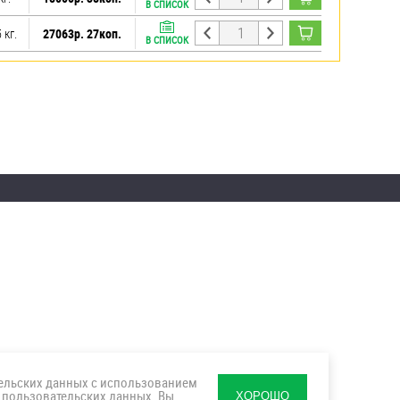
В СПИСОК
 кг.
27063р. 27коп.
В СПИСОК
тельских данных с использованием
 пользовательских данных
. Вы
ХОРОШО