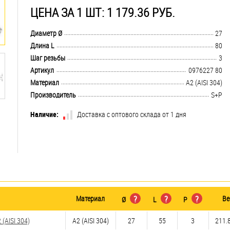
ЦЕНА ЗА 1 ШТ: 1 179.36 РУБ.
.................................................................................................................................
Диаметр Ø
27
.................................................................................................................................
Длина L
80
.................................................................................................................................
Шаг резьбы
3
.................................................................................................................................
Артикул
0976227 80
.................................................................................................................................
Материал
А2 (AISI 304)
.................................................................................................................................
Производитель
S+P
Наличие:
Доставка с оптового склада от 1 дня
Материал
?
?
?
Ве
Ø
L
P
(AISI 304)
А2 (AISI 304)
27
55
3
211.8